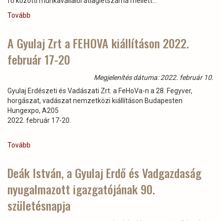
fő közötti munkavállalói átlaglétszáma mellett...
2022-
ben!)
Tovább
(Örömteli
gyermekáldás
a
A Gyulaj Zrt a FEHOVA kiállításon 2022.
Gyulaj
február 17-20
Zrt.-
nél)
Megjelenítés dátuma: 2022. február 10.
Gyulaj Erdészeti és Vadászati Zrt. a FeHoVa-n a 28. Fegyver,
horgászat, vadászat nemzetközi kiállításon Budapesten
Hungexpo, A205
2022. február 17-20.
Tovább
(A
Gyulaj
Zrt
Deák István, a Gyulaj Erdő és Vadgazdaság
a
nyugalmazott igazgatójának 90.
FEHOVA
kiállításon
születésnapja
2022.
február