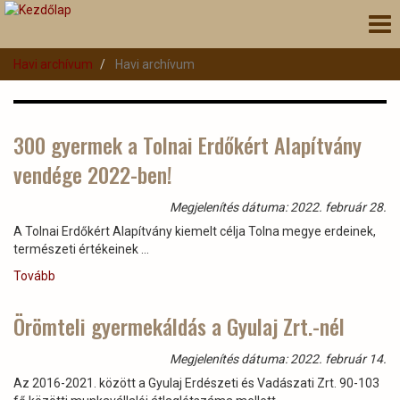
Ugrás
Nav
a
átk
tartalomra
Havi archívum
Havi archívum
300 gyermek a Tolnai Erdőkért Alapítvány
vendége 2022-ben!
Megjelenítés dátuma: 2022. február 28.
A Tolnai Erdőkért Alapítvány kiemelt célja Tolna megye erdeinek,
természeti értékeinek ...
Tovább
(300
gyermek
a
Örömteli gyermekáldás a Gyulaj Zrt.-nél
Tolnai
Erdőkért
Megjelenítés dátuma: 2022. február 14.
Alapítvány
Az 2016-2021. között a Gyulaj Erdészeti és Vadászati Zrt. 90-103
vendége