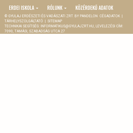
ERDEI ISKOLA
RÓLUNK
KÖZÉRDEKŰ ADATOK
© GYULAJ ERDÉSZETI ÉS VADÁSZATI ZRT. BY
PANDELON
CÉGADATOK
|
TÁRHELYSZOLGÁLTATÓ
|
SITEMAP
TECHNIKAI SEGÍTSÉG:
INFORMATIKUS@GYULAJZRT.HU
, LEVELEZÉSI CÍM:
7090, TAMÁSI, SZABADSÁG UTCA 27