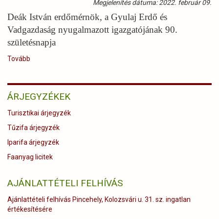
Megjelenítés dátuma: 2022. február 09.
17-
20)
Deák István erdőmérnök, a Gyulaj Erdő és
Vadgazdaság nyugalmazott igazgatójának 90.
születésnapja
Tovább
(Deák
István,
a
Gyulaj
ÁRJEGYZÉKEK
Erdő
és
Turisztikai árjegyzék
Vadgazdaság
nyugalmazott
Tűzifa árjegyzék
igazgatójának
Iparifa árjegyzék
90.
születésnapja
Faanyag licitek
)
AJÁNLATTÉTELI FELHÍVÁS
Ajánlattételi felhívás Pincehely, Kolozsvári u. 31. sz. ingatlan
értékesítésére