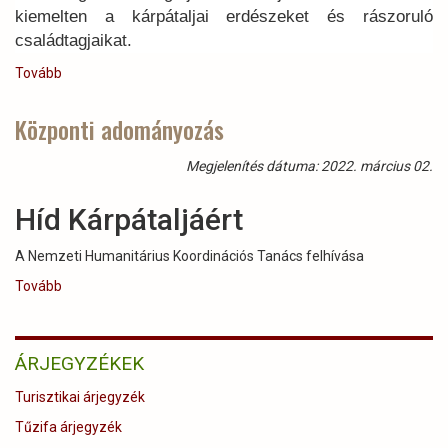
kiemelten a kárpátaljai erdészeket és rászoruló
családtagjaikat.
Tovább
(Adománygyűjtési
felhívás
a
Központi adományozás
kárpátaljai
és
Megjelenítés dátuma: 2022. március 02.
az
ukrajnai
Híd Kárpátaljáért
erdészek
javára!)
A Nemzeti Humanitárius Koordinációs Tanács felhívása
Tovább
(Központi
adományozás
)
ÁRJEGYZÉKEK
Turisztikai árjegyzék
Tűzifa árjegyzék