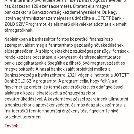
A fenntartható jövő érdekében minden banki dolgozó nevében 3
fát, összesen 120 ezer facsemetét, ültetett el a magyar
bankszektor a Bankszövetség kezdeményezésére. Dr. Nagy
István agrárminiszter személyesen üdvözölte a JÓTETT Bank -
ZÖLD SZÍV Programot, és elismerő okleveleket adott át a kiemelt
támogatóknak.
Napjainkban a bankszektor fontos közvetítő, finanszírozó
szerepet valósít meg a fenntartható gazdaság növekedésének
elősegítésében. A zöldprojektekhez szükséges pénzügyi források
rendelkezésre bocsátása, a környezet- és társadalomtudatos
banki szolgáltatások elősegítik az élhető jövő megtervezését és
megvalósítását. A hazai bankok saját projektjei mellett a
Bankszövetség a bankszektorral 2021 végén elindította a JÓTETT
Bank ZÖLD SZÍV programot. A program célja, hogy felhívja a
figyelmet az emberi és természeti értékekre, és odafigyeléssel
alakítsa a közös, élhető jövőt a pénzügyi szektor
együttműködésével. A kezdeményezéssel szeretnénk túlmutatni
a bankszektor alaptevékenységén, és más ágazatok számára is
mintaértékű fenntarthatósági érzékenyítési, figyelemfelhívó
projektet teremteni.
Tovább
(ZÖLD
SZÍVvel