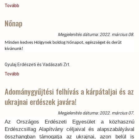
Nemzetközi
Tovább
(március
Napján)
15)
Nőnap
Megjelenítés dátuma: 2022. március 08.
Minden kedves Hölgynek boldog Nőnapot, egészséget és derűt
kívánunk!
Gyulaj Erdészeti és Vadászati Zrt.
Tovább
(Nőnap)
Adománygyűjtési felhívás a kárpátaljai és az
ukrajnai erdészek javára!
Megjelenítés dátuma: 2022. március 07.
Az Országos Erdészeti Egyesület a közhasznú
Erdészcsillag Alapítvány céljaival és alapszabályával
összhangban támogatja az ukrajnai, azon belül is