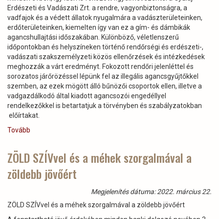
Erdészeti és Vadászati Zrt. a rendre, vagyonbiztonságra, a
vadfajok és a védett állatok nyugalmára a vadászterületeinken,
erdőterületeinken, kiemelten így van ez a gím- és dámbikák
agancshullajtási időszakában. Különböző, véletlenszerű
időpontokban és helyszíneken történő rendőrségi és erdészeti-,
vadászati szakszemélyzeti közös ellenőrzések és intézkedések
meghozzák a várt eredményt. Fokozott rendőri jelenléttel és
sorozatos járőrözéssel lépünk fel az illegális agancsgyűjtőkkel
szemben, az ezek mögött álló bűnözői csoportok ellen, illetve a
vadgazdálkodó által kiadott agancsozói engedéllyel
rendelkezőkkel is betartatjuk a törvényben és szabályzatokban
előírtakat.
Tovább
(Fokozott
rendőrségi
ellenőrzések
ZÖLD SZÍVvel és a méhek szorgalmával a
a
zöldebb jövőért
Gyulaj
Zrt.
állami
Megjelenítés dátuma: 2022. március 22.
erdő-
ZÖLD SZÍVvel és a méhek szorgalmával a zöldebb jövőért
és
vadászterületein)