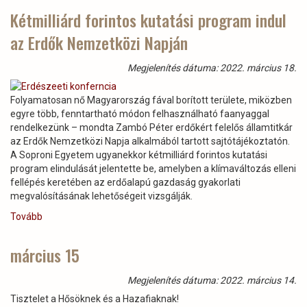
és
Kétmilliárd forintos kutatási program indul
a
az Erdők Nemzetközi Napján
méhek
szorgalmával
a
Megjelenítés dátuma: 2022. március 18.
zöldebb
jövőért)
Folyamatosan nő Magyarország fával borított területe, miközben
egyre több, fenntartható módon felhasználható faanyaggal
rendelkezünk – mondta Zambó Péter erdőkért felelős államtitkár
az Erdők Nemzetközi Napja alkalmából tartott sajtótájékoztatón.
A Soproni Egyetem ugyanekkor kétmilliárd forintos kutatási
program elindulását jelentette be, amelyben a klímaváltozás elleni
fellépés keretében az erdőalapú gazdaság gyakorlati
megvalósításának lehetőségeit vizsgálják.
Tovább
(Kétmilliárd
forintos
kutatási
március 15
program
indul
Megjelenítés dátuma: 2022. március 14.
az
Tisztelet a Hősöknek és a Hazafiaknak!
Erdők