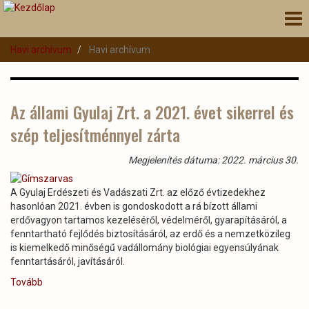
Ugrás
Nav
a
átk
tartalomra
Havi archívum
Havi archívum
Az állami Gyulaj Zrt. a 2021. évet sikerrel és
szép teljesítménnyel zárta
Megjelenítés dátuma: 2022. március 30.
A Gyulaj Erdészeti és Vadászati Zrt. az előző évtizedekhez
hasonlóan 2021. évben is gondoskodott a rá bízott állami
erdővagyon tartamos kezeléséről, védelméről, gyarapításáról, a
fenntartható fejlődés biztosításáról, az erdő és a nemzetközileg
is kiemelkedő minőségű vadállomány biológiai egyensúlyának
fenntartásáról, javításáról.
Tovább
(Az
állami