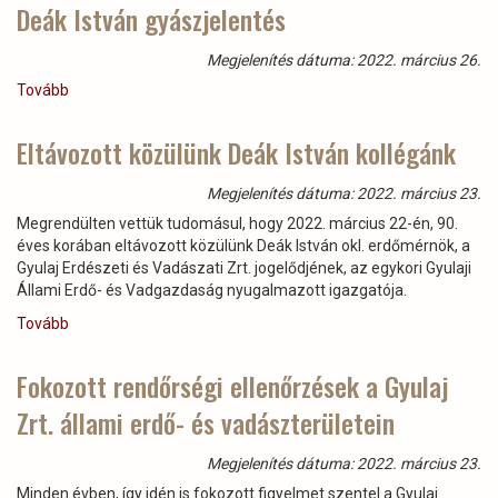
Gyulaj
Deák István gyászjelentés
Zrt.
a
Megjelenítés dátuma: 2022. március 26.
2021.
Tovább
évet
(Deák
sikerrel
István
és
gyászjelentés)
Eltávozott közülünk Deák István kollégánk
szép
teljesítménnyel
Megjelenítés dátuma: 2022. március 23.
zárta)
Megrendülten vettük tudomásul, hogy 2022. március 22-én, 90.
éves korában eltávozott közülünk Deák István okl. erdőmérnök, a
Gyulaj Erdészeti és Vadászati Zrt. jogelődjének, az egykori Gyulaji
Állami Erdő- és Vadgazdaság nyugalmazott igazgatója.
Tovább
(Eltávozott
közülünk
Deák
Fokozott rendőrségi ellenőrzések a Gyulaj
István
Zrt. állami erdő- és vadászterületein
kollégánk)
Megjelenítés dátuma: 2022. március 23.
Minden évben, így idén is fokozott figyelmet szentel a Gyulaj