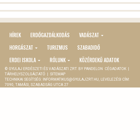
HÍREK
ERDŐGAZDÁLKODÁS
VADÁSZAT
MAIN
MENU
HORGÁSZAT
TURIZMUS
SZABADIDŐ
ERDEI ISKOLA
RÓLUNK
KÖZÉRDEKŰ ADATOK
© GYULAJ ERDÉSZETI ÉS VADÁSZATI ZRT. BY
PANDELON
CÉGADATOK
|
TÁRHELYSZOLGÁLTATÓ
|
SITEMAP
TECHNIKAI SEGÍTSÉG:
INFORMATIKUS@GYULAJZRT.HU
, LEVELEZÉSI CÍM:
7090, TAMÁSI, SZABADSÁG UTCA 27