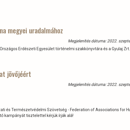
lna megyei uradalmához
Megjelenítés dátuma: 2022. szept
Országos Erdészeti Egyesület történelmi szakkönyvtára és a Gyulaj Zrt.
at jövőjéért
Megjelenítés dátuma: 2022. szept
zati és Természetvédelmi Szövetség - Federation of Associations for H
 kampányát tisztelettel kérjük írják alá!