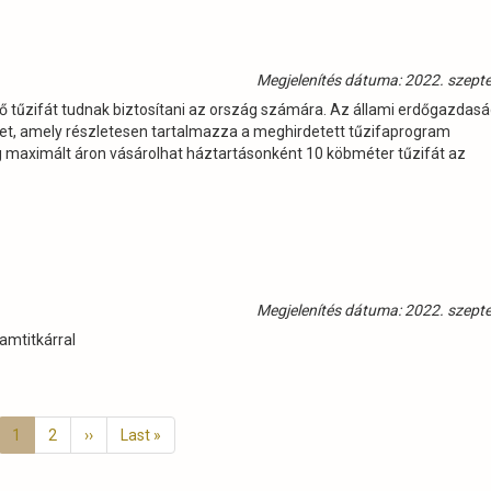
Megjelenítés dátuma: 2022. szept
ő tűzifát tudnak biztosítani az ország számára. Az állami erdőgazdas
vet, amely részletesen tartalmazza a meghirdetett tűzifaprogram
 maximált áron vásárolhat háztartásonként 10 köbméter tűzifát az
Megjelenítés dátuma: 2022. szept
amtitkárral
Jelenlegi
1
Page
2
Következő
››
Utolsó
Last »
oldal
oldal
oldal