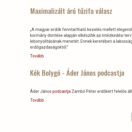
és
petícó
Maximalizált árú tűzifa válasz
az
európai
vadászat
„A magyar erdők fenntartható kezelés mellett elegend
jövőjéért)
kormány döntése alapján elkészítik az intézkedési ter
lebonyolításának menetét. Ennek keretében a lakosság
erdőgazdaságoktól.”
Tovább
(Maximalizált
árú
tűzifa
Kék Bolygó - Áder János podcastja
válasz)
Áder János
podcastja
Zambó Péter erdőkért felelős áll
Tovább
(Kék
Bolygó
Oldalszámozás
-
Áder
János
podcastja)