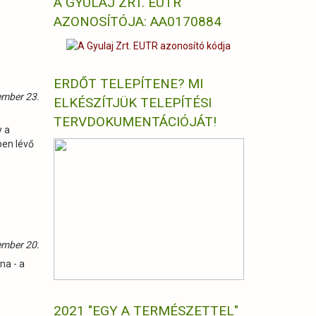
A GYULAJ ZRT. EUTR
AZONOSÍTÓJA: AA0170884
ERDŐT TELEPÍTENE? MI
ember 23.
ELKÉSZÍTJÜK TELEPÍTÉSI
TERVDOKUMENTÁCIÓJÁT!
y a
ben lévő
ember 20.
na - a
2021 "EGY A TERMÉSZETTEL"