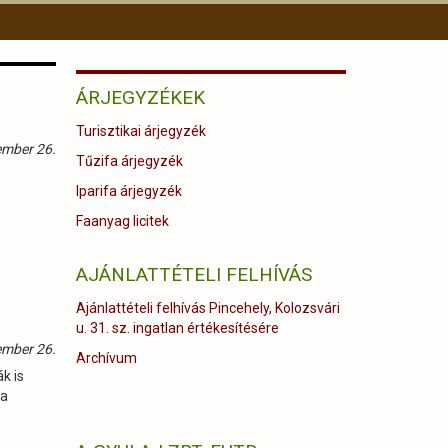
ÁRJEGYZÉKEK
Turisztikai árjegyzék
ember 26.
Tűzifa árjegyzék
Iparifa árjegyzék
Faanyag licitek
AJÁNLATTÉTELI FELHÍVÁS
Ajánlattételi felhívás Pincehely, Kolozsvári
u. 31. sz. ingatlan értékesítésére
ember 26.
Archívum
k is
 a