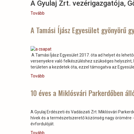
A Gyulaj Zrt. vezérigazgatója, G
Tovább
(Tavalyi
fával
kezdjük
A Tamási Íjász Egyesület gyönyörű g
a
fűtést,
hogy
az
A Tamási Íjász Egyesület 2017. óta ad helyet és lehet
idei
versenyekre való felkészüléshez szükséges helyszínt, l
még
területen a kezdetek óta, ezzel támogatva az Egyesül
szikkadhasson)
Tovább
(A
Tamási
Íjász
10 éves a Miklósvári Parkerdőben ál
Egyesület
gyönyörű
győzelme
A Gyulaj Erdészeti és Vadászati Zrt. Miklósvári Parkerd
a
hívek és a természetszerető közönség nagy örömére -
3D
évfordulóját.
HDHIAA
Íjász
Tovább
(10