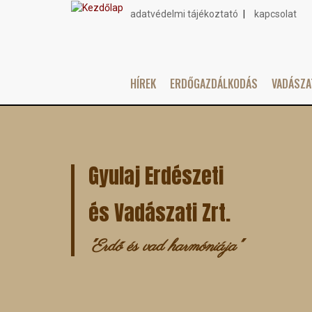
adatvédelmi tájékoztató
kapcsolat
Topmenu
HÍREK
ERDŐGAZDÁLKODÁS
VADÁSZ
Main
Ugrás
navigation
a
tartalomra
Gyulaj Erdészeti
és Vadászati Zrt.
"Erdő és vad harmóniája"