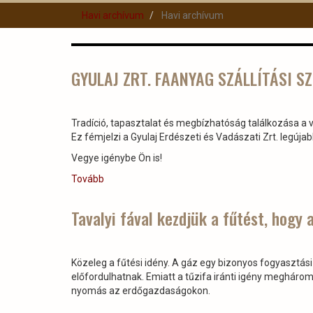
Havi archívum
Havi archívum
GYULAJ ZRT. FAANYAG SZÁLLÍTÁSI S
Tradíció, tapasztalat és megbízhatóság találkozása a v
Ez fémjelzi a Gyulaj Erdészeti és Vadászati Zrt. legújab
Vegye igénybe Ön is!
Tovább
(GYULAJ
ZRT.
FAANYAG
Tavalyi fával kezdjük a fűtést, hogy
SZÁLLÍTÁSI
SZOLGÁLTATÁS)
Közeleg a fűtési idény. A gáz egy bizonyos fogyasztási 
előfordulhatnak. Emiatt a tűzifa iránti igény megháro
nyomás az erdőgazdaságokon.