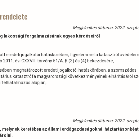
 rendelete
Megjelenítés dátuma: 2022. szept
nyag lakossági forgalmazásának egyes kérdéseiről
tt eredeti jogalkotói hatáskörében, figyelemmel a katasztrófavédelem
2011. évi CXXVIII. törvény 51/A. § (3) és (4) bekezdésére,
zdésében meghatározott eredeti jogalkotói hatáskörében, a szomszédos
nitárius katasztrófa magyarországi következményeinek elhárításáról sz
si felhatalmazás alapján,
Megjelenítés dátuma: 2022. szept
am, melynek keretében az állami erdőgazdaságoknál háztartásonként
árolni.