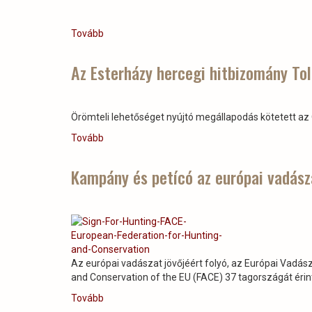
Tovább
(Elindult
a
tűzifaprogram)
Az Esterházy hercegi hitbizomány To
Örömteli lehetőséget nyújtó megállapodás kötetett az 
Tovább
(Az
Esterházy
hercegi
Kampány és petícó az európai vadász
hitbizomány
Tolna
megyei
uradalmához)
Az európai vadászat jövőjéért folyó, az Európai Vadás
and Conservation of the EU (FACE) 37 tagországát érintő
Tovább
(Kampány