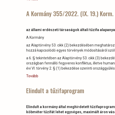
Világbajnokságon
éves
)
a
A Kormány 355/2022. (IX. 19.) Korm.
Miklósvári
Parkerdőben
álló
az állami erdészeti társaságok általi tűzifa alapa
Szent
Hubertus-
A Kormány
fakápolna)
az Alaptörvény 53. cikk (2) bekezdésében meghatározo
hozzá kapcsolódó egyes törvények módosításáról szóló 
a 6. § tekintetében az Alaptörvény 53. cikk (3) beke
országban fennálló fegyveres konfliktus, illetve huma
évi VI. törvény 2. § (1) bekezdése szerinti országgyűlé
Tovább
(A
Kormány
355/2022.
Elindult a tűzifaprogram
(IX.
19.)
Korm.
Elindult a kormány által meghirdetett tűzifaprogr
rendelete)
köbméter tűzifát lehet egységes, maximált áron vás