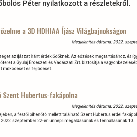
őbölös Péter nyilatkozott a részletekről.
yőzelme a 3D HDHIAA Íjász Világbajnokságon
Megjelenítés dátuma: 2022. szept
őséget az íjászat iránt érdeklődőknek. Az edzések megtartásához, és íg
őteret a Gyulaj Erdészeti és Vadászati Zrt. biztosítja a vagyonkezelésé
et működését és fejlődését.
ló Szent Hubertus-fakápolna
Megjelenítés dátuma: 2022. szept
ejében, a festői pihenőtó mellett található Szent Hubertus erdei fakápol
 2022. szeptember 22-én ünnepli megáldásának és fennállásának 10.