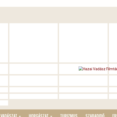
VADÁSZAT
HORGÁSZAT
TURIZMUS
SZABADIDŐ
ER