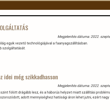
ZOLGÁLTATÁS
Megjelenítés dátuma: 2022. szept
ilág egyik vezető technológiájával a faanyagszállításban.
b szolgáltatását.
 az idei még szikkadhasson
Megjelenítés dátuma: 2022. szept
szint fölött drágább lesz, és a háborús helyzet miatt szállítási problémá
mszorozódott, adott mennyiséghez hatósági áron lehet jutni, ezért nagy