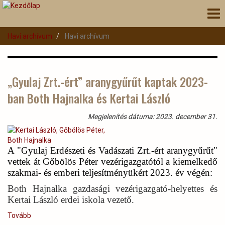
Ugrás
Nav
a
átk
tartalomra
Havi archívum
Havi archívum
„Gyulaj Zrt.-ért” aranygyűrűt kaptak 2023-
ban Both Hajnalka és Kertai László
Megjelenítés dátuma: 2023. december 31.
A "Gyulaj Erdészeti és Vadászati Zrt.-ért aranygyűrűt"
vettek át Gőbölös Péter vezérigazgatótól a kiemelkedő
szakmai- és emberi teljesítményükért 2023. év végén:
Both Hajnalka gazdasági vezérigazgató-helyettes és
Kertai László erdei iskola vezető.
Tovább
(„Gyulaj