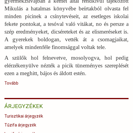
gyermekzsivajban a kémei által rendkívül tájékozott
Mikulás a hatalmas könyvébe beírtakból olvasta fel
minden picinek a csínytevéseit, az esetleges iskolai
fekete pontokat, a tesóval való vitákat, no és persze a
szép eredményeket, dicséreteket és az elismeréseket is.
A gyerekek boldogan, vették át a csomagjaikat,
amelyek mindenféle finomsággal voltak tele.
A szülők hol felnevetve, mosolyogva, hol pedig
elérzékenyülve nézték a picik tüneményes szereplését
ezen a meghitt, bájos és áldott estén.
Tovább
(Megérkezett
a
Mikulás
bácsi
ÁRJEGYZÉKEK
Lengyel
Annafürdőre
Turisztikai árjegyzék
is)
Tűzifa árjegyzék