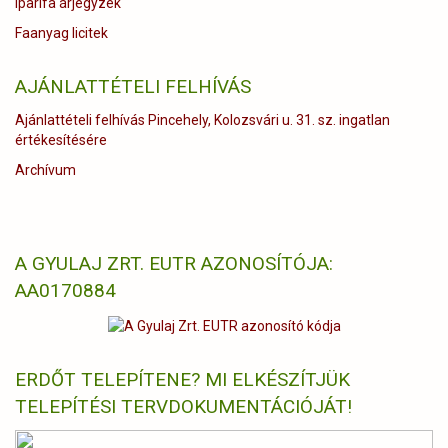
Iparifa árjegyzék
Faanyag licitek
AJÁNLATTÉTELI FELHÍVÁS
Ajánlattételi felhívás Pincehely, Kolozsvári u. 31. sz. ingatlan
értékesítésére
Archívum
A GYULAJ ZRT. EUTR AZONOSÍTÓJA:
AA0170884
ERDŐT TELEPÍTENE? MI ELKÉSZÍTJÜK
TELEPÍTÉSI TERVDOKUMENTÁCIÓJÁT!