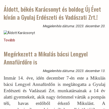
Zrt.-
ért”
Áldott, békés Karácsonyt és boldog Új Évet
aranygyűrűt
kíván a Gyulaj Erdészeti és Vadászati Zrt.!
kaptak
2023-
ban
Megjelenítés dátuma: 2023. december 20.
Both
Hajnalka
és
Tovább
(Áldott,
Kertai
békés
László)
Karácsonyt
Megérkezett a Mikulás bácsi Lengyel
és
Annafürdőre is
boldog
Új
Évet
Megjelenítés dátuma: 2023. december 13.
kíván
Immár 14. éve, idén december 7-én este a Mikulás
a
bácsi Lengyel Annafürdőn is meglátogatta a Gyulaj
Gyulaj
Erdészeti
Erdészeti és Vadászati Zrt. munkatársainak a 14 év
és
alatti gyermekeit, akik nagy örömmel várták a pompás
Vadászati
téli, havas erdőből érkező Mikulást. A
Zrt.!)