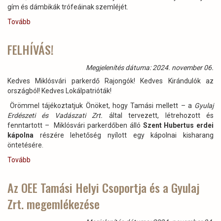
gím és dámbikák trófeáinak szemléjét.
Tovább
(A
Gyulaj
Zrt.
FELHÍVÁS!
gím-
és
Megjelenítés dátuma: 2024. november 06.
dám
Kedves Miklósvári parkerdő Rajongók! Kedves Kirándulók az
trófeaszemléje
országból! Kedves Lokálpatrióták!
Szent
Hubertus
Örömmel tájékoztatjuk Önöket, hogy Tamási mellett – a
Gyulaj
ünnepét
Erdészeti és Vadászati Zrt.
által tervezett, létrehozott és
követő
fenntartott – Miklósvári parkerdőben álló
Szent Hubertus erdei
második
kápolna
részére lehetőség nyílott egy kápolnai kisharang
napon
öntetésére.
–
Tovább
2024.
(FELHÍVÁS!)
november
5-
Az OEE Tamási Helyi Csoportja és a Gyulaj
én)
Zrt. megemlékezése