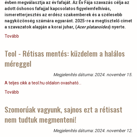
évben megválasztja az év fafaját. Az Év Fája szavazás célja az
adott őshonos fafajjal kapcsolatos figyelemfelhívás,
ismeretterjesztés az erdész szakemberek és a szélesebb
nagyközönség számára egyaránt. 2025-re a megtisztelő címet
a szavazatok alapján a korai juhar, (
Acer platanoides
) nyerte.
Tovább
(A
korai
juhar
Teol - Rétisas mentés: küzdelem a halálos
az
méreggel
Év
Fája
2025-
Megjelenítés dátuma: 2024. november 15.
ben)
A teljes cikk a teol.hu oldalon ovasható...
Tovább
(Teol
-
Rétisas
Szomorúak vagyunk, sajnos ezt a rétisast
mentés:
nem tudtuk megmenteni!
küzdelem
a
halálos
Megjelenítés dátuma: 2024. november 12.
méreggel)