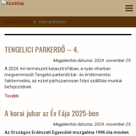
Ugrás
Nav
a
átk
tartalomra
Havi archívum
Havi archívum
TENGELICI PARKERDŐ – 4.
Megjelenítés dátuma: 2024. november 29.
A 2024. évi természeti katasztrófában, a nyári viharban
megsemmisült Tengelici parkerdő kár- és értékmentési
fakitermelési, az ezzel párhuzamosan folyó szállítási munkái
befejeződnek.
Tovább
(TENGELICI
PARKERDŐ
–
A korai juhar az Év Fája 2025-ben
4.)
Megjelenítés dátuma: 2024. november 25.
Az Országos Erdészeti Egyesület mozgalma 1996 óta minden