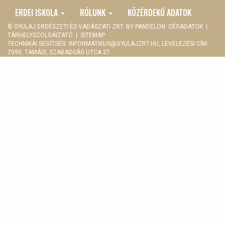
ERDEI ISKOLA
RÓLUNK
KÖZÉRDEKŰ ADATOK
© GYULAJ ERDÉSZETI ÉS VADÁSZATI ZRT. BY
PANDELON
CÉGADATOK
|
TÁRHELYSZOLGÁLTATÓ
|
SITEMAP
TECHNIKAI SEGÍTSÉG:
INFORMATIKUS@GYULAJZRT.HU
, LEVELEZÉSI CÍM:
7090, TAMÁSI, SZABADSÁG UTCA 27