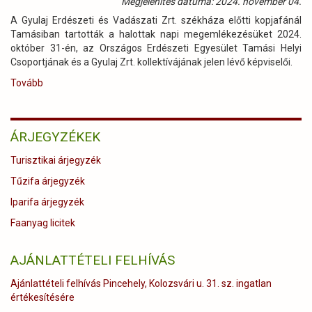
Megjelenítés dátuma: 2024. november 04.
A Gyulaj Erdészeti és Vadászati Zrt. székháza előtti kopjafánál
Tamásiban tartották a halottak napi megemlékezésüket 2024.
október 31-én, az Országos Erdészeti Egyesület Tamási Helyi
Csoportjának és a Gyulaj Zrt. kollektívájának jelen lévő képviselői.
Tovább
(Az
OEE
Tamási
Helyi
ÁRJEGYZÉKEK
Csoportja
és
Turisztikai árjegyzék
a
Gyulaj
Tűzifa árjegyzék
Zrt.
Iparifa árjegyzék
megemlékezése)
Faanyag licitek
AJÁNLATTÉTELI FELHÍVÁS
Ajánlattételi felhívás Pincehely, Kolozsvári u. 31. sz. ingatlan
értékesítésére