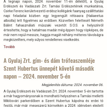
A tegnapi napon, 2024. november 11-én délelőtt, a Gyulaj
Erdészeti és Vadászati Zrt. Tamási Erdészetének munkatársa,
Csirke Ferenc kerületvezető erdész kollégánk faanyag szállíttatási
napi feladatai közben egy legyengült rétisasra (Haliaeetus
albicilla) lett figyelmes az erdőben. Közvetlen felettesét Németh
Bálint fahasználati műszaki vezetőt S.O.S. a helyszínről
értesítette, hogy a hatalmas madár még éppen hogy röpképes, de
már nem repül messze, hagyja magát néhány méteres távolságra
megközelíteni, mely súlyos rendellenes viselkedés.
Tovább
(Szomorúak
vagyunk,
sajnos
A Gyulaj Zrt. gím- és dám trófeaszemléje
ezt
Szent Hubertus ünnepét követő második
a
rétisast
napon – 2024. november 5-én
nem
tudtuk
Megjelenítés dátuma: 2024. november 06.
megmenteni!)
A Gyulaj Erdészeti és Vadászati Zrt. 2024. november 5-én tartotta
a már hagyományosnak is mondható helyszínen a Tamási melletti
Miklósvári parkerdőben a Szent Hubertus kápolna és erdei tó
festői, már-már meseszerű környékén a 2024. idényben elejtett