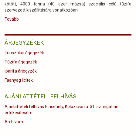
kötött, 4000 tonna (40 ezer mázsa) szociális célú tűzifa
szervezett kiszállítására vonatkozóan.
Tovább
(A
szociális
tűzifa
szállításaink
ÁRJEGYZÉKEK
sikeres
teljesítése)
Turisztikai árjegyzék
Tűzifa árjegyzék
Iparifa árjegyzék
Faanyag licitek
AJÁNLATTÉTELI FELHÍVÁS
Ajánlattételi felhívás Pincehely, Kolozsvári u. 31. sz. ingatlan
értékesítésére
Archívum