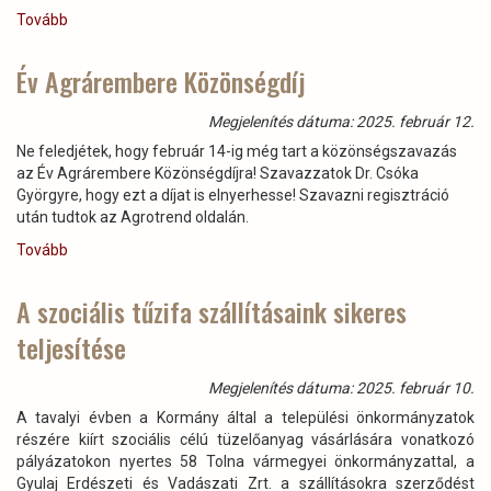
Tovább
(Ismét
egy
példás
Év Agrárembere Közönségdíj
összefogás)
Megjelenítés dátuma: 2025. február 12.
Ne feledjétek, hogy február 14-ig még tart a közönségszavazás
az Év Agrárembere Közönségdíjra! Szavazzatok Dr. Csóka
Györgyre, hogy ezt a díjat is elnyerhesse! Szavazni regisztráció
után tudtok az Agrotrend oldalán.
Tovább
(Év
Agrárembere
Közönségdíj)
A szociális tűzifa szállításaink sikeres
teljesítése
Megjelenítés dátuma: 2025. február 10.
A tavalyi évben a Kormány által a települési önkormányzatok
részére kiírt szociális célú tüzelőanyag vásárlására vonatkozó
pályázatokon nyertes 58 Tolna vármegyei önkormányzattal, a
Gyulaj Erdészeti és Vadászati Zrt. a szállításokra szerződést