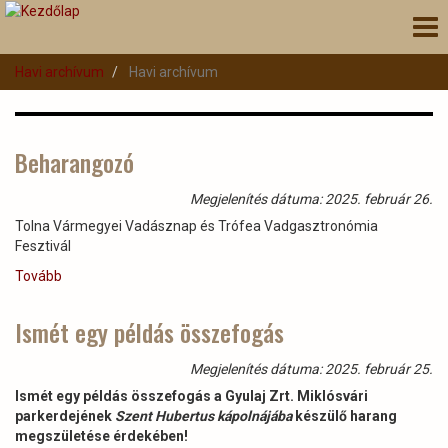
Ugrás
Nav
a
átk
tartalomra
Havi archívum
Havi archívum
Beharangozó
Megjelenítés dátuma: 2025. február 26.
Tolna Vármegyei Vadásznap és Trófea Vadgasztronómia
Fesztivál
Tovább
(Beharangozó)
Ismét egy példás összefogás
Megjelenítés dátuma: 2025. február 25.
Ismét egy példás összefogás a Gyulaj Zrt. Miklósvári
parkerdejének
Szent Hubertus kápolnájába
készülő harang
megszületése érdekében!