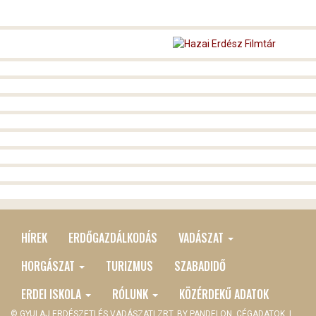
HÍREK
ERDŐGAZDÁLKODÁS
VADÁSZAT
MAIN
MENU
HORGÁSZAT
TURIZMUS
SZABADIDŐ
ERDEI ISKOLA
RÓLUNK
KÖZÉRDEKŰ ADATOK
© GYULAJ ERDÉSZETI ÉS VADÁSZATI ZRT. BY
PANDELON
CÉGADATOK
|