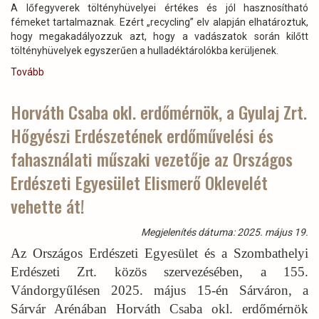
A lőfegyverek töltényhüvelyei értékes és jól hasznosítható
fémeket tartalmaznak. Ezért „recycling” elv alapján elhatároztuk,
hogy megakadályozzuk azt, hogy a vadászatok során kilőtt
töltényhüvelyek egyszerűen a hulladéktárolókba kerüljenek.
Tovább
(A
2024/2025
vadászati
Horváth Csaba okl. erdőmérnök, a Gyulaj Zrt.
idényben
Hőgyészi Erdészetének erdőművelési és
keletkezett
töltényhüvelyeket
fahasználati műszaki vezetője az Országos
összegyűjtötte
és
Erdészeti Egyesület Elismerő Oklevelét
hasznosította
vehette át!
a
Gyulaj
Erdészeti
Megjelenítés dátuma: 2025. május 19.
és
Az Országos Erdészeti Egyesület és a Szombathelyi
Vadászati
Erdészeti Zrt. közös szervezésében, a 155.
Zrt.,
nemes
Vándorgyűlésen 2025. május 15-én Sárváron, a
célok
Sárvár Arénában Horváth Csaba okl. erdőmérnök
megvalósulásához!)