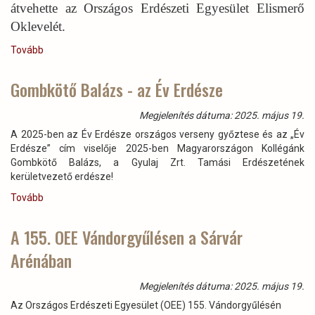
átvehette az Országos Erdészeti Egyesület Elismerő
Oklevelét.
Tovább
(Horváth
Csaba
okl.
Gombkötő Balázs - az Év Erdésze
erdőmérnök,
a
Megjelenítés dátuma: 2025. május 19.
Gyulaj
A 2025-ben az Év Erdésze országos verseny győztese és az „Év
Zrt.
Erdésze” cím viselője 2025-ben Magyarországon Kollégánk
Hőgyészi
Gombkötő Balázs, a Gyulaj Zrt. Tamási Erdészetének
Erdészetének
kerületvezető erdésze!
erdőművelési
és
Tovább
(Gombkötő
fahasználati
Balázs
műszaki
-
A 155. OEE Vándorgyűlésen a Sárvár
vezetője
az
az
Arénában
Év
Országos
Erdésze)
Erdészeti
Megjelenítés dátuma: 2025. május 19.
Egyesület
Elismerő
Az Országos Erdészeti Egyesület (OEE) 155. Vándorgyűlésén