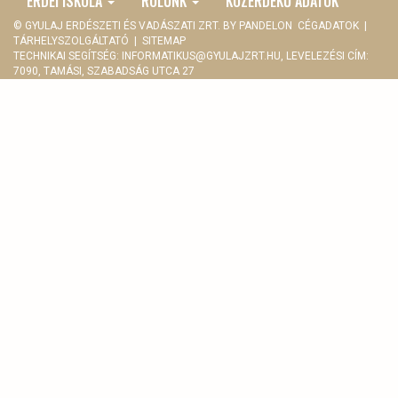
ERDEI ISKOLA
RÓLUNK
KÖZÉRDEKŰ ADATOK
© GYULAJ ERDÉSZETI ÉS VADÁSZATI ZRT. BY
PANDELON
CÉGADATOK
|
TÁRHELYSZOLGÁLTATÓ
|
SITEMAP
TECHNIKAI SEGÍTSÉG:
INFORMATIKUS@GYULAJZRT.HU
, LEVELEZÉSI CÍM:
7090, TAMÁSI, SZABADSÁG UTCA 27