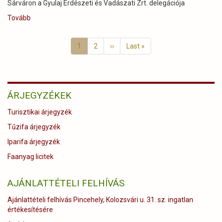
Oklevelét
Sárváron a Gyulaj Erdészeti és Vadászati Zrt. delegációja
vehette
Tovább
(A
át!)
155.
Oldalszámozás
OEE
Jelenlegi
1
Page
2
Következő
››
Utolsó
Last »
Vándorgyűlésen
oldal
oldal
oldal
a
Sárvár
Arénában)
ÁRJEGYZÉKEK
Turisztikai árjegyzék
Tűzifa árjegyzék
Iparifa árjegyzék
Faanyag licitek
AJÁNLATTÉTELI FELHÍVÁS
Ajánlattételi felhívás Pincehely, Kolozsvári u. 31. sz. ingatlan
értékesítésére