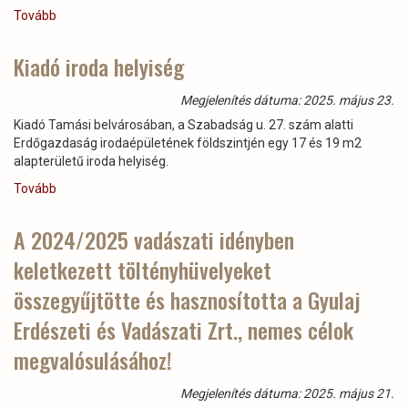
Tovább
(Kiadó
iroda
helyiség)
Kiadó iroda helyiség
Megjelenítés dátuma: 2025. május 23.
Kiadó Tamási belvárosában, a Szabadság u. 27. szám alatti
Erdőgazdaság irodaépületének földszintjén egy 17 és 19 m2
alapterületű iroda helyiség.
Tovább
(Kiadó
iroda
helyiség)
A 2024/2025 vadászati idényben
keletkezett töltényhüvelyeket
összegyűjtötte és hasznosította a Gyulaj
Erdészeti és Vadászati Zrt., nemes célok
megvalósulásához!
Megjelenítés dátuma: 2025. május 21.