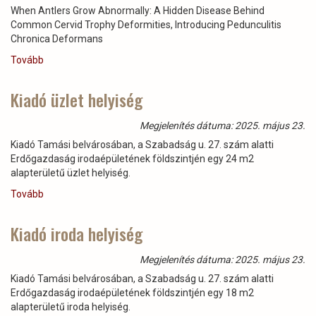
When Antlers Grow Abnormally: A Hidden Disease Behind
Common Cervid Trophy Deformities, Introducing Pedunculitis
Chronica Deformans
Tovább
(Rejtett
betegség
kutatása
Kiadó üzlet helyiség
a
szarvasfélék
Megjelenítés dátuma: 2025. május 23.
rendellenes
Kiadó Tamási belvárosában, a Szabadság u. 27. szám alatti
agancsfejlődésének
Erdőgazdaság irodaépületének földszintjén egy 24 m2
esetei
alapterületű üzlet helyiség.
mögött
-
Tovább
(Kiadó
Pedunculitis
üzlet
Chronica
helyiség)
Kiadó iroda helyiség
Deformans
bemutatása
)
Megjelenítés dátuma: 2025. május 23.
Kiadó Tamási belvárosában, a Szabadság u. 27. szám alatti
Erdőgazdaság irodaépületének földszintjén egy 18 m2
alapterületű iroda helyiség.