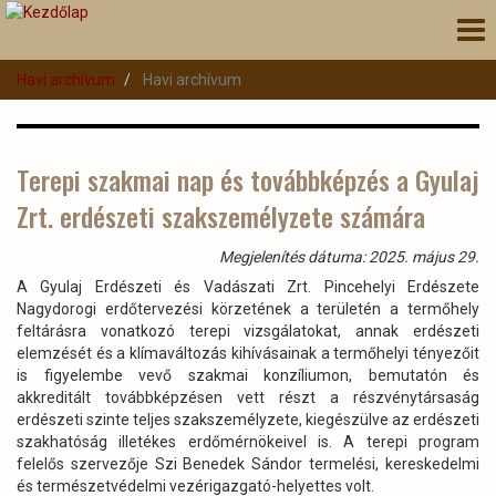
Ugrás
Nav
a
átk
tartalomra
Havi archívum
Havi archívum
Terepi szakmai nap és továbbképzés a Gyulaj
Zrt. erdészeti szakszemélyzete számára
Megjelenítés dátuma: 2025. május 29.
A Gyulaj Erdészeti és Vadászati Zrt. Pincehelyi Erdészete
Nagydorogi erdőtervezési körzetének a területén a termőhely
feltárásra vonatkozó terepi vizsgálatokat, annak erdészeti
elemzését és a klímaváltozás kihívásainak a termőhelyi tényezőit
is figyelembe vevő szakmai konzíliumon, bemutatón és
akkreditált továbbképzésen vett részt a részvénytársaság
erdészeti szinte teljes szakszemélyzete, kiegészülve az erdészeti
szakhatóság illetékes erdőmérnökeivel is. A terepi program
felelős szervezője Szi Benedek Sándor termelési, kereskedelmi
és természetvédelmi vezérigazgató-helyettes volt.