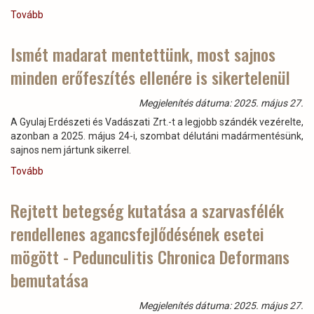
Tovább
(Terepi
szakmai
nap
Ismét madarat mentettünk, most sajnos
és
minden erőfeszítés ellenére is sikertelenül
továbbképzés
a
Gyulaj
Megjelenítés dátuma: 2025. május 27.
Zrt.
A Gyulaj Erdészeti és Vadászati Zrt.-t a legjobb szándék vezérelte,
erdészeti
azonban a 2025. május 24-i, szombat délutáni madármentésünk,
szakszemélyzete
sajnos nem jártunk sikerrel.
számára)
Tovább
(Ismét
madarat
mentettünk,
Rejtett betegség kutatása a szarvasfélék
most
rendellenes agancsfejlődésének esetei
sajnos
minden
mögött - Pedunculitis Chronica Deformans
erőfeszítés
ellenére
bemutatása
is
sikertelenül)
Megjelenítés dátuma: 2025. május 27.