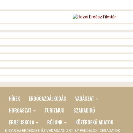
HÍREK
ERDŐGAZDÁLKODÁS
VADÁSZAT
MAIN
MENU
HORGÁSZAT
TURIZMUS
SZABADIDŐ
ERDEI ISKOLA
RÓLUNK
KÖZÉRDEKŰ ADATOK
© GYULAJ ERDÉSZETI ÉS VADÁSZATI ZRT. BY
PANDELON
CÉGADATOK
|