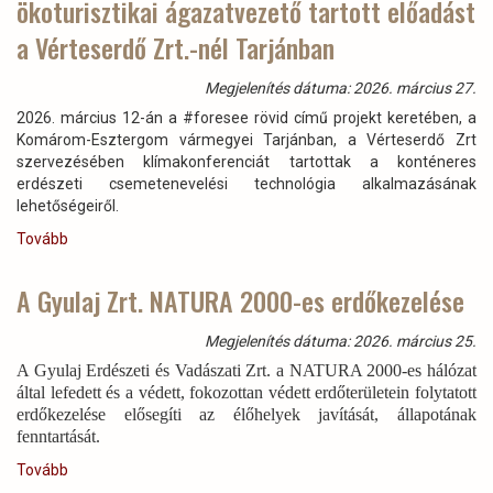
ökoturisztikai ágazatvezető tartott előadást
ezért
választják
a Vérteserdő Zrt.-nél Tarjánban
egyre
többen
Megjelenítés dátuma: 2026. március 27.
az
erdei
2026. március 12-án a #foresee rövid című projekt keretében, a
utakat)
Komárom-Esztergom vármegyei Tarjánban, a Vérteserdő Zrt
szervezésében klímakonferenciát tartottak a konténeres
erdészeti csemetenevelési technológia alkalmazásának
lehetőségeiről.
Tovább
(Munkatársunk,
Gál
László
A Gyulaj Zrt. NATURA 2000-es erdőkezelése
erdőművelési
és
Megjelenítés dátuma: 2026. március 25.
ökoturisztikai
A Gyulaj Erdészeti és Vadászati Zrt. a NATURA 2000-es hálózat
ágazatvezető
által lefedett és a védett, fokozottan védett erdőterületein folytatott
tartott
erdőkezelése elősegíti az élőhelyek javítását, állapotának
előadást
fenntartását.
a
Vérteserdő
Tovább
(A
Zrt.-
Gyulaj