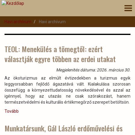
Ugrás
Nav
a
átk
tartalomra
Havi archívum
Havi archívum
TEOL: Menekülés a tömegtől: ezért
választják egyre többen az erdei utakat
Megjelenítés dátuma: 2026. március 30.
Az ökoturizmus az elmúlt évtizedekben a turizmus egyik
leggyorsabban fejlődő ágazatává vált. Kialakulása szorosan
összefügg a környezettudatosság növekedésével és azzal az
igénnyel, hogy az utazás ne csak szórakozást, hanem
természetvédelmi és kulturális értékmegőrző szerepet betöltsön.
Tovább
(TEOL:
Menekülés
a
Munkatársunk, Gál László erdőművelési és
tömegtől: