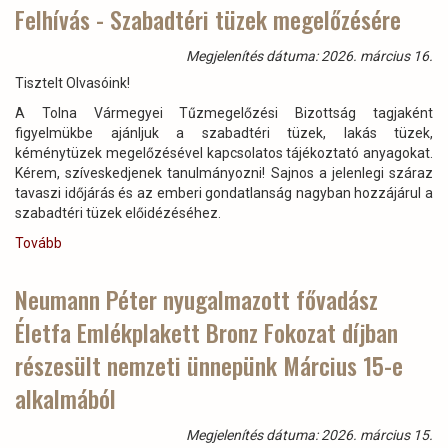
pályázat
Felhívás - Szabadtéri tüzek megelőzésére
-
„A
Megjelenítés dátuma: 2026. március 16.
tűz
Tisztelt Olvasóink!
nem
játék”
A Tolna Vármegyei Tűzmegelőzési Bizottság tagjaként
)
figyelmükbe ajánljuk a szabadtéri tüzek, lakás tüzek,
kéménytüzek megelőzésével kapcsolatos tájékoztató anyagokat.
Kérem, szíveskedjenek tanulmányozni! Sajnos a jelenlegi száraz
tavaszi időjárás és az emberi gondatlanság nagyban hozzájárul a
szabadtéri tüzek előidézéséhez.
Tovább
(Felhívás
-
Szabadtéri
Neumann Péter nyugalmazott fővadász
tüzek
Életfa Emlékplakett Bronz Fokozat díjban
megelőzésére)
részesült nemzeti ünnepünk Március 15-e
alkalmából
Megjelenítés dátuma: 2026. március 15.