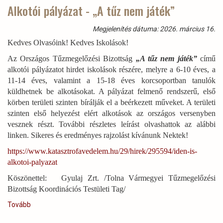
fenntartható
Alkotói pályázat - „A tűz nem játék”
erdőgazdálkodás
szolgálatában)
Megjelenítés dátuma: 2026. március 16.
Kedves Olvasóink! Kedves Iskolások!
Az Országos Tűzmegelőzési Bizottság
„A tűz nem játék”
című
alkotói pályázatot hirdet iskolások részére, melyre a 6-10 éves, a
11-14 éves, valamint a 15-18 éves korcsoportban tanulók
küldhetnek be alkotásokat. A pályázat felmenő rendszerű, első
körben területi szinten bírálják el a beérkezett műveket. A területi
szinten első helyezést elért alkotások az országos versenyben
vesznek részt. További részletes leírást olvashattok az alábbi
linken. Sikeres és eredményes rajzolást kívánunk Nektek!
https://www.katasztrofavedelem.hu/29/hirek/295594/iden-is-
alkotoi-palyazat
Köszönettel: Gyulaj Zrt. /Tolna Vármegyei Tűzmegelőzési
Bizottság Koordinációs Testületi Tag/
Tovább
(
Alkotói