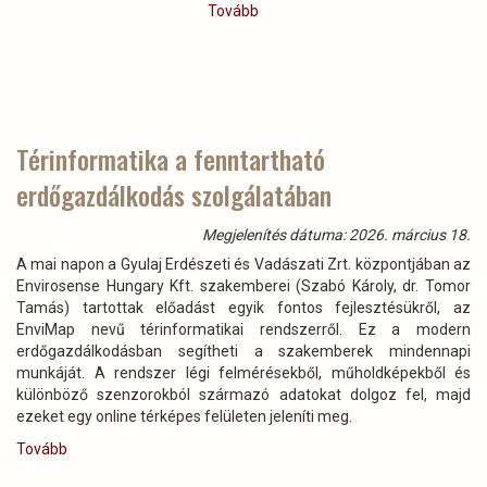
erdész
Tovább
(2026.
munkatársunk!)
évi
Erdők
Nemzetközi
Napjára
készített
FAO
Térinformatika a fenntartható
kisfilm
erdőgazdálkodás szolgálatában
)
Megjelenítés dátuma: 2026. március 18.
A mai napon a Gyulaj Erdészeti és Vadászati Zrt. központjában az
Envirosense Hungary Kft. szakemberei (Szabó Károly, dr. Tomor
Tamás) tartottak előadást egyik fontos fejlesztésükről, az
EnviMap nevű térinformatikai rendszerről. Ez a modern
erdőgazdálkodásban segítheti a szakemberek mindennapi
munkáját. A rendszer légi felmérésekből, műholdképekből és
különböző szenzorokból származó adatokat dolgoz fel, majd
ezeket egy online térképes felületen jeleníti meg.
Tovább
(Térinformatika
a