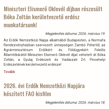
nél
Zrt.
Miniszteri Elismerő Oklevél díjban részesült
Tarjánban)
NATURA
Bóka Zoltán kerületvezető erdész
2000-
es
munkatársunk!
erdőkezelése)
Megjelenítés dátuma: 2026. március 19.
Az Erdők Nemzetközi Napja alkalmából Budapesten, a Normafa
Rendezvényházban szervezett ünnepségen Zambó Pétertől, az
Agrárminisztérium Erdőkért és Földügyekért Felelős
Államtitkárától Miniszteri Elismerő Oklevél díjat vehetett át Bóka
Zoltán, a Gyulaj Erdészeti és Vadászati Zrt. Pincehelyi
Erdészetének kerületvezető erdésze!
Tovább
(Miniszteri
Elismerő
Oklevél
2026. évi Erdők Nemzetközi Napjára
díjban
készített FAO kisfilm
részesült
Bóka
Zoltán
Megjelenítés dátuma: 2026. március 18.
kerületvezető