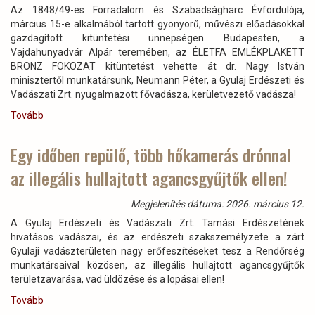
Az 1848/49-es Forradalom és Szabadságharc Évfordulója,
március 15-e alkalmából tartott gyönyörű, művészi előadásokkal
gazdagított kitüntetési ünnepségen Budapesten, a
Vajdahunyadvár Alpár teremében, az ÉLETFA EMLÉKPLAKETT
BRONZ FOKOZAT kitüntetést vehette át dr. Nagy István
minisztertől munkatársunk, Neumann Péter, a Gyulaj Erdészeti és
Vadászati Zrt. nyugalmazott fővadásza, kerületvezető vadásza!
Tovább
(Neumann
Péter
nyugalmazott
Egy időben repülő, több hőkamerás drónnal
fővadász
az illegális hullajtott agancsgyűjtők ellen!
Életfa
Emlékplakett
Bronz
Megjelenítés dátuma: 2026. március 12.
Fokozat
A Gyulaj Erdészeti és Vadászati Zrt. Tamási Erdészetének
díjban
hivatásos vadászai, és az erdészeti szakszemélyzete a zárt
részesült
Gyulaji vadászterületen nagy erőfeszítéseket tesz a Rendőrség
nemzeti
munkatársaival közösen, az illegális hullajtott agancsgyűjtők
ünnepünk
területzavarása, vad üldözése és a lopásai ellen!
Március
15-
Tovább
(Egy
e
időben