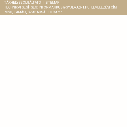
TÁRHELYSZOLGÁLTATÓ
|
SITEMAP
TECHNIKAI SEGÍTSÉG:
INFORMATIKUS@GYULAJZRT.HU
, LEVELEZÉSI CÍM:
7090, TAMÁSI, SZABADSÁG UTCA 27