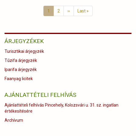
Oldalszámozás
alkalmából)
repülő,
Jelenlegi
1
Page
2
Következő
››
Utolsó
Last »
több
oldal
oldal
oldal
hőkamerás
drónnal
az
illegális
ÁRJEGYZÉKEK
hullajtott
agancsgyűjtők
Turisztikai árjegyzék
ellen!)
Tűzifa árjegyzék
Iparifa árjegyzék
Faanyag licitek
AJÁNLATTÉTELI FELHÍVÁS
Ajánlattételi felhívás Pincehely, Kolozsvári u. 31. sz. ingatlan
értékesítésére
Archívum