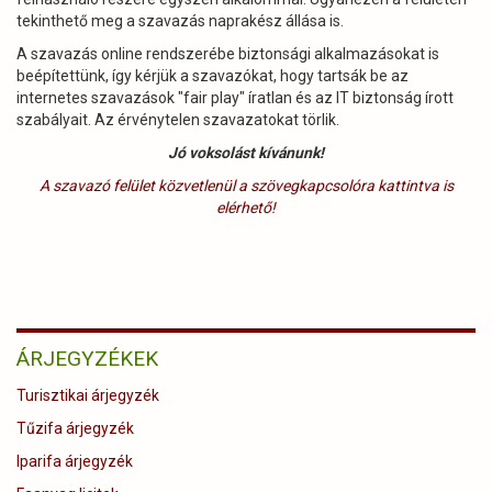
tekinthető meg a szavazás naprakész állása is.
A szavazás online rendszerébe biztonsági alkalmazásokat is
beépítettünk, így kérjük a szavazókat, hogy tartsák be az
internetes szavazások "fair play" íratlan és az IT biztonság írott
szabályait. Az érvénytelen szavazatokat törlik.
Jó voksolást kívánunk!
A szavazó felület közvetlenül a szövegkapcsolóra kattintva is
elérhető!
ÁRJEGYZÉKEK
Turisztikai árjegyzék
Tűzifa árjegyzék
Iparifa árjegyzék