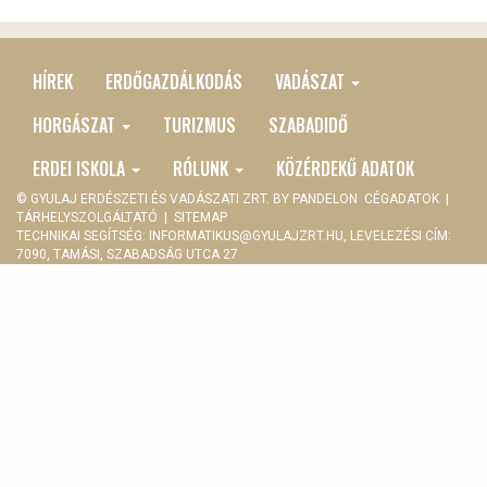
HÍREK
ERDŐGAZDÁLKODÁS
VADÁSZAT
MAIN
MENU
HORGÁSZAT
TURIZMUS
SZABADIDŐ
ERDEI ISKOLA
RÓLUNK
KÖZÉRDEKŰ ADATOK
© GYULAJ ERDÉSZETI ÉS VADÁSZATI ZRT. BY
PANDELON
CÉGADATOK
|
TÁRHELYSZOLGÁLTATÓ
|
SITEMAP
TECHNIKAI SEGÍTSÉG:
INFORMATIKUS@GYULAJZRT.HU
, LEVELEZÉSI CÍM:
7090, TAMÁSI, SZABADSÁG UTCA 27