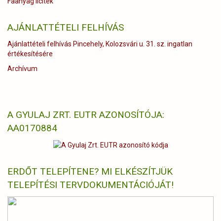
Faanyag licitek
AJÁNLATTÉTELI FELHÍVÁS
Ajánlattételi felhívás Pincehely, Kolozsvári u. 31. sz. ingatlan
értékesítésére
Archívum
A GYULAJ ZRT. EUTR AZONOSÍTÓJA:
AA0170884
ERDŐT TELEPÍTENE? MI ELKÉSZÍTJÜK
TELEPÍTÉSI TERVDOKUMENTÁCIÓJÁT!