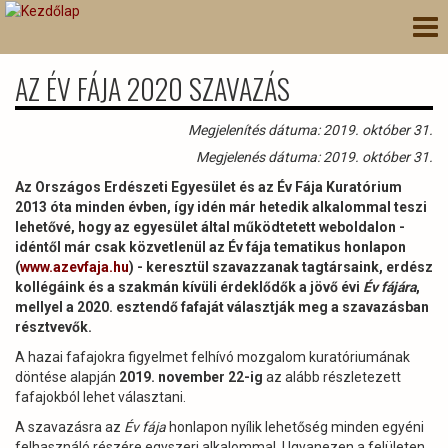
Ugrás
Nav
a
átk
tartalomra
AZ ÉV FÁJA 2020 SZAVAZÁS
Megjelenítés dátuma: 2019. október 31.
Megjelenés dátuma: 2019. október 31.
Az Országos Erdészeti Egyesület és az Év Fája Kuratórium
2013 óta minden évben, így idén már hetedik alkalommal teszi
lehetővé, hogy az egyesület által működtetett weboldalon -
idéntől már csak közvetlenül az Év fája tematikus honlapon
(
www.azevfaja.hu
) - keresztül szavazzanak tagtársaink, erdész
kollégáink és a szakmán kívüli érdeklődők a jövő évi
Év fájára
,
mellyel a 2020. esztendő fafaját választják meg a szavazásban
résztvevők.
A hazai fafajokra figyelmet felhívó mozgalom kuratóriumának
döntése alapján
2019. november 22-ig
az alább részletezett
fafajokból lehet választani.
A szavazásra az
Év fája
honlapon nyílik lehetőség minden egyéni
felhasználó részére egyszeri alkalommal. Ugyanezen a felületen