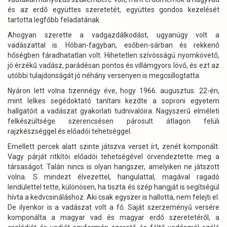
és az erdő együttes szeretetét, együttes gondos kezelését
tartotta legfőbb feladatának.
Ahogyan szerette a vadgazdálkodást, ugyanúgy volt a
vadászattal is. Hóban-fagyban, esőben-sárban és rekkenő
hőségben fáradhatatlan volt. Hihetetlen szívósságú nyomkövető,
jó érzékű vadász, parádésan pontos és villámgyors lövő, és ezt az
utóbbi tulajdonságát jó néhány versenyen is megcsillogtatta.
Nyáron lett volna tizennégy éve, hogy 1966. augusztus. 22-én,
mint lelkes segédoktató tanítani kezdte a soproni egyetem
hallgatóit a vadászat gyakorlati tudnivalóira. Nagyszerű elméleti
felkészültsége szerencsésen párosult átlagon felüli
rajzkészséggel és előadói tehetséggel.
Emellett percek alatt szinte játszva verset írt, zenét komponált.
Vagy párját ritkítói előadói tehetségével örvendeztette meg a
társaságot. Talán nincs is olyan hangszer, amelyiken ne játszott
volna. S mindezt élvezettel, hangulattal, magával ragadó
lendülettel tette, különösen, ha tiszta és szép hangját is segítségül
hívta a kedvcsináláshoz. Aki csak egyszer is hallotta, nem felejti el.
De ilyenkor is a vadászat volt a fő. Saját szerzeményű versére
komponálta a magyar vad és magyar erdő szeretetéről, a