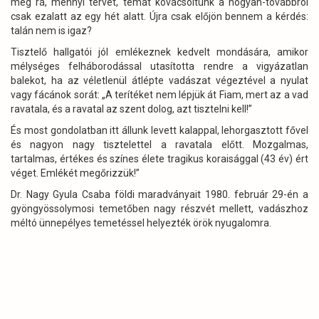
még rá, mennyi tervet, témát kovácsoltunk a hogyan-továbbról
csak ezalatt az egy hét alatt. Újra csak előjön bennem a kérdés:
talán nem is igaz?
Tisztelő hallgatói jól emlékeznek kedvelt mondására, amikor
mélységes felháborodással utasította rendre a vigyázatlan
balekot, ha az véletlenül átlépte vadászat végeztével a nyulat
vagy fácánok sorát: „A terítéket nem lépjük át Fiam, mert az a vad
ravatala, és a ravatal az szent dolog, azt tisztelni kell!”
És most gondolatban itt állunk levett kalappal, lehorgasztott fővel
és nagyon nagy tisztelettel a ravatala előtt. Mozgalmas,
tartalmas, értékes és színes élete tragikus koraisággal (43 év) ért
véget. Emlékét megőrizzük!”
Dr. Nagy Gyula Csaba földi maradványait 1980. február 29-én a
gyöngyössolymosi temetőben nagy részvét mellett, vadászhoz
méltó ünnepélyes temetéssel helyezték örök nyugalomra.