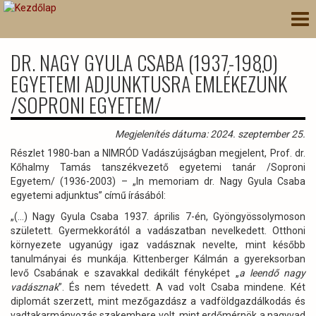
Ugrás
Nav
a
átk
tartalomra
DR. NAGY GYULA CSABA (1937-1980)
EGYETEMI ADJUNKTUSRA EMLÉKEZÜNK
/SOPRONI EGYETEM/
Megjelenítés dátuma: 2024. szeptember 25.
Részlet 1980-ban a NIMRÓD Vadászújságban megjelent, Prof. dr.
Kőhalmy Tamás tanszékvezető egyetemi tanár /Soproni
Egyetem/ (1936-2003) – „In memoriam
dr. Nagy Gyula Csaba
egyetemi adjunktus” című írásából:
„(…) Nagy Gyula Csaba 1937. április 7-én, Gyöngyössolymoson
született. Gyermekkorától a vadászatban nevelkedett. Otthoni
környezete ugyanúgy igaz vadásznak nevelte, mint később
tanulmányai és munkája. Kittenberger Kálmán a gyereksorban
levő Csabának e szavakkal dedikált fényképet „
a leendő nagy
vadásznak
”. És nem tévedett. A vad volt Csaba mindene. Két
diplomát szerzett, mint mezőgazdász a vadföldgazdálkodás és
vadtakarmányozás szakembere volt, mint erdőmérnök a nagyvad