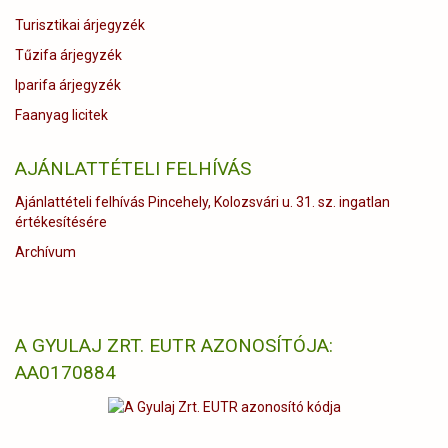
Turisztikai árjegyzék
Tűzifa árjegyzék
Iparifa árjegyzék
Faanyag licitek
AJÁNLATTÉTELI FELHÍVÁS
Ajánlattételi felhívás Pincehely, Kolozsvári u. 31. sz. ingatlan
értékesítésére
Archívum
A GYULAJ ZRT. EUTR AZONOSÍTÓJA:
AA0170884