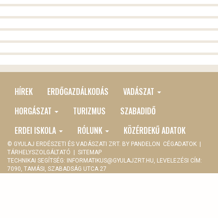
HÍREK
ERDŐGAZDÁLKODÁS
VADÁSZAT
MAIN
MENU
HORGÁSZAT
TURIZMUS
SZABADIDŐ
ERDEI ISKOLA
RÓLUNK
KÖZÉRDEKŰ ADATOK
© GYULAJ ERDÉSZETI ÉS VADÁSZATI ZRT. BY
PANDELON
CÉGADATOK
|
TÁRHELYSZOLGÁLTATÓ
|
SITEMAP
TECHNIKAI SEGÍTSÉG:
INFORMATIKUS@GYULAJZRT.HU
, LEVELEZÉSI CÍM:
7090, TAMÁSI, SZABADSÁG UTCA 27