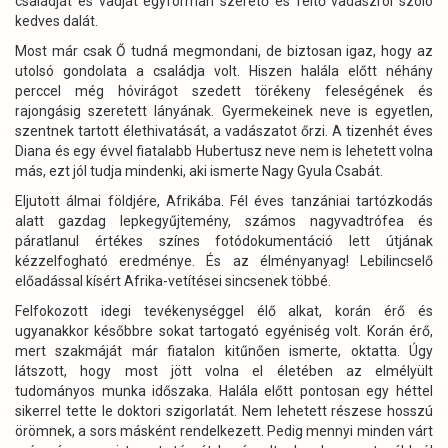
családját és vadját egyformán szerető és féltő vadászról szóló
kedves dalát.
Most már csak Ő tudná megmondani, de biztosan igaz, hogy az
utolsó gondolata a családja volt. Hiszen halála előtt néhány
perccel még hóvirágot szedett törékeny feleségének és
rajongásig szeretett lányának. Gyermekeinek neve is egyetlen,
szentnek tartott élethivatását, a vadászatot őrzi. A tizenhét éves
Diana és egy évvel fiatalabb Hubertusz neve nem is lehetett volna
más, ezt jól tudja mindenki, aki ismerte Nagy Gyula Csabát.
Eljutott álmai földjére, Afrikába. Fél éves tanzániai tartózkodás
alatt gazdag lepkegyűjtemény, számos nagyvadtrófea és
páratlanul értékes színes fotódokumentáció lett útjának
kézzelfogható eredménye. És az élményanyag! Lebilincselő
előadással kísért Afrika-vetítései sincsenek többé.
Felfokozott idegi tevékenységgel élő alkat, korán érő és
ugyanakkor későbbre sokat tartogató egyéniség volt. Korán érő,
mert szakmáját már fiatalon kitűnően ismerte, oktatta. Úgy
látszott, hogy most jött volna el életében az elmélyült
tudományos munka időszaka. Halála előtt pontosan egy héttel
sikerrel tette le doktori szigorlatát. Nem lehetett részese hosszú
örömnek, a sors másként rendelkezett. Pedig mennyi minden várt