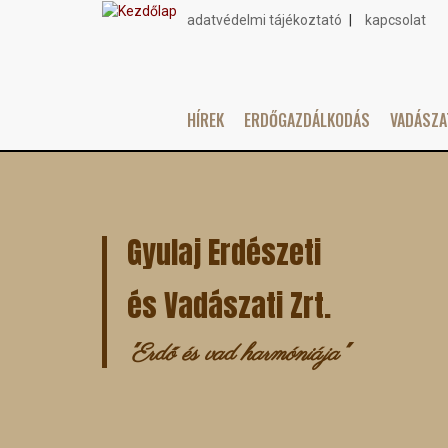
adatvédelmi tájékoztató
kapcsolat
Topmenu
HÍREK
ERDŐGAZDÁLKODÁS
VADÁSZ
Main
Ugrás
navigation
a
tartalomra
Gyulaj Erdészeti
és Vadászati Zrt.
"Erdő és vad harmóniája"