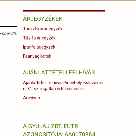
N
ÁRJEGYZÉKEK
Turisztikai árjegyzék
ember 23.
Tűzifa árjegyzék
Iparifa árjegyzék
Faanyag licitek
AJÁNLATTÉTELI FELHÍVÁS
Ajánlattételi felhívás Pincehely, Kolozsvári
u. 31. sz. ingatlan értékesítésére
Archívum
A GYULAJ ZRT. EUTR
AZONOSÍTÓJA: AA0170884