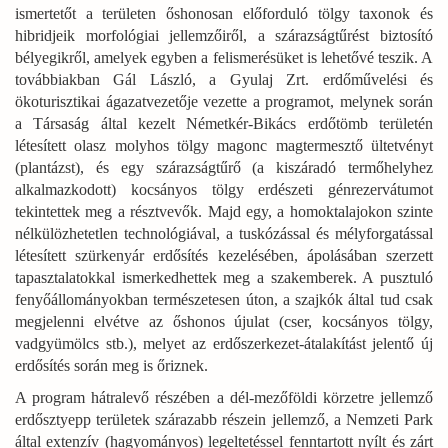
ismertetőt a területen őshonosan előforduló tölgy taxonok és
hibridjeik morfológiai jellemzőiről, a szárazságtűrést biztosító
bélyegikről, amelyek egyben a felismerésüket is lehetővé teszik. A
továbbiakban Gál László, a Gyulaj Zrt. erdőművelési és
ökoturisztikai ágazatvezetője vezette a programot, melynek során
a Társaság által kezelt Németkér-Bikács erdőtömb területén
létesített olasz molyhos tölgy magonc magtermesztő ültetvényt
(plantázst), és egy szárazságtűrő (a kiszáradó termőhelyhez
alkalmazkodott) kocsányos tölgy erdészeti génrezervátumot
tekintettek meg a résztvevők. Majd egy, a homoktalajokon szinte
nélkülözhetetlen technológiával, a tuskózással és mélyforgatással
létesített szürkenyár erdősítés kezelésében, ápolásában szerzett
tapasztalatokkal ismerkedhettek meg a szakemberek. A pusztuló
fenyőállományokban természetesen úton, a szajkók által tud csak
megjelenni elvétve az őshonos újulat (cser, kocsányos tölgy,
vadgyümölcs stb.), melyet az erdőszerkezet-átalakítást jelentő új
erdősítés során meg is őriznek.
A program hátralevő részében a dél-mezőföldi körzetre jellemző
erdősztyepp területek szárazabb részein jellemző, a Nemzeti Park
által extenzív (hagyományos) legeltetéssel fenntartott nyílt és zárt