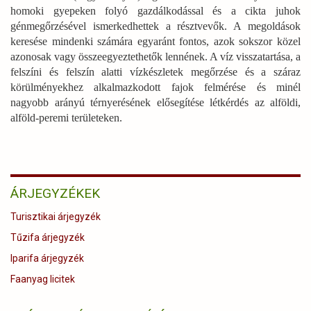
homoki gyepeken folyó gazdálkodással és a cikta juhok
génmegőrzésével ismerkedhettek a résztvevők. A megoldások
keresése mindenki számára egyaránt fontos, azok sokszor közel
azonosak vagy összeegyeztethetők lennének. A víz visszatartása, a
felszíni és felszín alatti vízkészletek megőrzése és a száraz
körülményekhez alkalmazkodott fajok felmérése és minél
nagyobb arányú térnyerésének elősegítése létkérdés az alföldi,
alföld-peremi területeken.
ÁRJEGYZÉKEK
Turisztikai árjegyzék
Tűzifa árjegyzék
Iparifa árjegyzék
Faanyag licitek