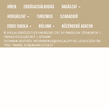
HÍREK
ERDŐGAZDÁLKODÁS
VADÁSZAT
MAIN
MENU
HORGÁSZAT
TURIZMUS
SZABADIDŐ
ERDEI ISKOLA
RÓLUNK
KÖZÉRDEKŰ ADATOK
© GYULAJ ERDÉSZETI ÉS VADÁSZATI ZRT. BY
PANDELON
CÉGADATOK
|
TÁRHELYSZOLGÁLTATÓ
|
SITEMAP
TECHNIKAI SEGÍTSÉG:
INFORMATIKUS@GYULAJZRT.HU
, LEVELEZÉSI CÍM:
7090, TAMÁSI, SZABADSÁG UTCA 27