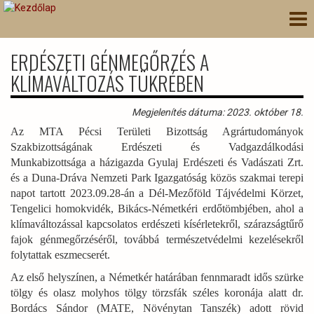
Ugrás
Nav
a
átk
tartalomra
ERDÉSZETI GÉNMEGŐRZÉS A
KLÍMAVÁLTOZÁS TÜKRÉBEN
Megjelenítés dátuma: 2023. október 18.
Az MTA Pécsi Területi Bizottság Agrártudományok
Szakbizottságának Erdészeti és Vadgazdálkodási
Munkabizottsága a házigazda Gyulaj Erdészeti és Vadászati Zrt.
és a Duna-Dráva Nemzeti Park Igazgatóság közös szakmai terepi
napot tartott 2023.09.28-án a Dél-Mezőföld Tájvédelmi Körzet,
Tengelici homokvidék, Bikács-Németkéri erdőtömbjében, ahol a
klímaváltozással kapcsolatos erdészeti kísérletekről, szárazságtűrő
fajok génmegőrzéséről, továbbá természetvédelmi kezelésekről
folytattak eszmecserét.
Az első helyszínen, a Németkér határában fennmaradt idős szürke
tölgy és olasz molyhos tölgy törzsfák széles koronája alatt dr.
Bordács Sándor (MATE, Növénytan Tanszék) adott rövid