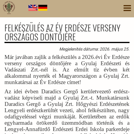
Ugrás
Nav
a
átk
tartalomra
FELKÉSZÜLÉS AZ ÉV ERDÉSZE VERSENY
ORSZÁGOS DÖNTŐJÉRE
Megjelenítés dátuma: 2026. május 25.
Már javában zajlik a felkészülés a 2026.évi Év Erdésze
verseny országos döntőjére a Gyulaj Erdészeti és
Vadászati Zrt.-nél is. Az elmúlt tíz évben két
alkalommal nyerték el Magyarországon a Gyulaj Zrt.
munkatársai az Év Erdésze címet!
Az idei évben Daradics Gergő kerületvezető erdész-
vadász képviseli majd a Gyulaj Zrt.-t. Munkatársunk
Daradics Gergő a Gyulaj Zrt. Hőgyészi Erdészetének
Lengyeli erdészkerültét vezeti, ahol felkészülten, nagy
odafigyeléssel végzi munkáját. Kerületében az erdők
egyharmada örökerdő üzemmódban történik és a
Lengyel-Annafürdő Erdészeti Erdei Iskola parkerdeje