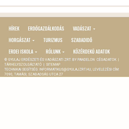
HÍREK
ERDŐGAZDÁLKODÁS
VADÁSZAT
MAIN
MENU
HORGÁSZAT
TURIZMUS
SZABADIDŐ
ERDEI ISKOLA
RÓLUNK
KÖZÉRDEKŰ ADATOK
© GYULAJ ERDÉSZETI ÉS VADÁSZATI ZRT. BY
PANDELON
CÉGADATOK
|
TÁRHELYSZOLGÁLTATÓ
|
SITEMAP
TECHNIKAI SEGÍTSÉG:
INFORMATIKUS@GYULAJZRT.HU
, LEVELEZÉSI CÍM:
7090, TAMÁSI, SZABADSÁG UTCA 27