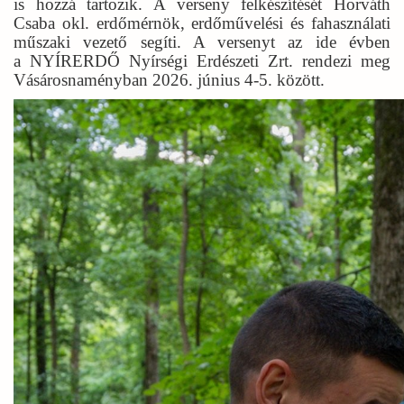
is hozzá tartozik. A verseny felkészítését Horváth
Csaba okl. erdőmérnök, erdőművelési és fahasználati
műszaki vezető segíti. A versenyt az ide évben
a
NYÍRERDŐ Nyírségi Erdészeti
Zrt. rendezi meg
Vásárosnaményban 2026. június 4-5. között.