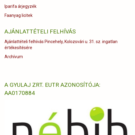
Iparifa árjegyzék
Faanyag licitek
AJÁNLATTÉTELI FELHÍVÁS
Ajánlattételi felhívás Pincehely, Kolozsvári u. 31. sz. ingatlan
értékesítésére
Archívum
A GYULAJ ZRT. EUTR AZONOSÍTÓJA:
AA0170884