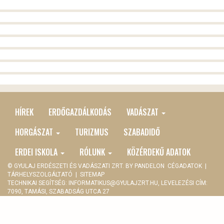
HÍREK
ERDŐGAZDÁLKODÁS
VADÁSZAT
MAIN
MENU
HORGÁSZAT
TURIZMUS
SZABADIDŐ
ERDEI ISKOLA
RÓLUNK
KÖZÉRDEKŰ ADATOK
© GYULAJ ERDÉSZETI ÉS VADÁSZATI ZRT. BY
PANDELON
CÉGADATOK
|
TÁRHELYSZOLGÁLTATÓ
|
SITEMAP
TECHNIKAI SEGÍTSÉG:
INFORMATIKUS@GYULAJZRT.HU
, LEVELEZÉSI CÍM:
7090, TAMÁSI, SZABADSÁG UTCA 27