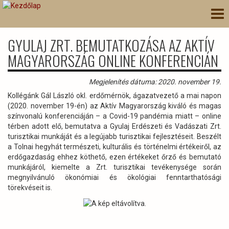
Ugrás
Nav
a
átk
tartalomra
GYULAJ ZRT. BEMUTATKOZÁSA AZ AKTÍV
MAGYARORSZÁG ONLINE KONFERENCIÁN
Megjelenítés dátuma: 2020. november 19.
Kollégánk Gál László okl. erdőmérnök, ágazatvezető a mai napon
(2020. november 19-én) az Aktív Magyarország kiváló és magas
színvonalú konferenciáján – a Covid-19 pandémia miatt – online
térben adott elő, bemutatva a Gyulaj Erdészeti és Vadászati Zrt.
turisztikai munkáját és a legújabb turisztikai fejlesztéseit. Beszélt
a Tolnai hegyhát természeti, kulturális és történelmi értékeiről, az
erdőgazdaság ehhez köthető, ezen értékeket őrző és bemutató
munkájáról, kiemelte a Zrt. turisztikai tevékenysége során
megnyilvánuló ökonómiai és ökológiai fenntarthatósági
törekvéseit is.