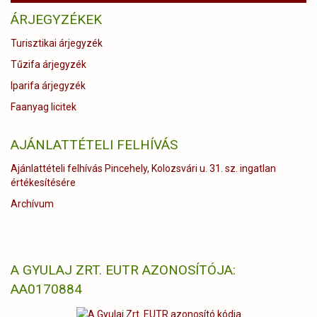
ÁRJEGYZÉKEK
Turisztikai árjegyzék
Tűzifa árjegyzék
Iparifa árjegyzék
Faanyag licitek
AJÁNLATTÉTELI FELHÍVÁS
Ajánlattételi felhívás Pincehely, Kolozsvári u. 31. sz. ingatlan
értékesítésére
Archívum
A GYULAJ ZRT. EUTR AZONOSÍTÓJA:
AA0170884