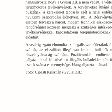
hangsúlyozta, hogy a Gyulaj Zrt. a nem védett, a védet
terepmotoros tevékenységek. A törvényeket áthágó 
pusztítják, a kerekekkel tapossák szét a fiatal erdőke
nyugalmi szaporodási élőhelyeit, stb.. A Részvény
esetben felveszi a harcot, modern technikai eszközöke
rendőrséggel közösen megteszi a szükséges intézkedés
tevékenységekkel kapcsolatosan terepmotorosoknak, 
előadást.
A vezérigazgató elmondta az illegális szemétlerakók f
számát, az elszállított illegálisan lerakott hullad
részvénytársaság számára. Pozitívumként említett
pályázatokkal lehetővé tett illegális hulladéklerak
esetek száma és mennyisége. Hangsúlyozta a társadalmi
Fotó: Ujpesti Krisztián (Gyulaj Zrt.)