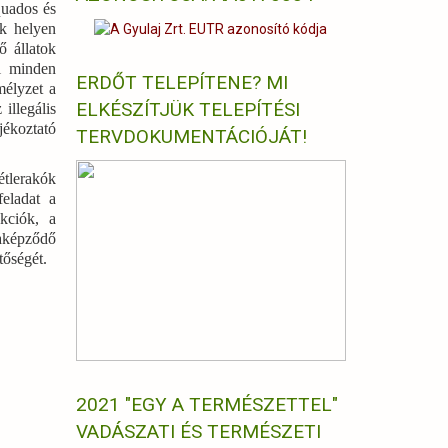
quados és
ok helyen
ő állatok
el minden
ERDŐT TELEPÍTENE? MI
mélyzet a
ELKÉSZÍTJÜK TELEPÍTÉSI
illegális
jékoztató
TERVDOKUMENTÁCIÓJÁT!
étlerakók
feladat a
kciók, a
raképződő
tőségét.
2021 "EGY A TERMÉSZETTEL"
VADÁSZATI ÉS TERMÉSZETI