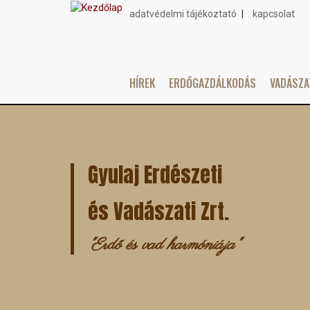
adatvédelmi tájékoztató
kapcsolat
Topmenu
HÍREK
ERDŐGAZDÁLKODÁS
VADÁSZ
Main
Ugrás
navigation
a
tartalomra
Gyulaj Erdészeti
és Vadászati Zrt.
"Erdő és vad harmóniája"