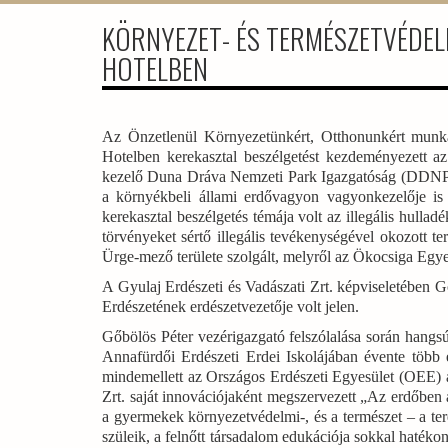
KÖRNYEZET- ÉS TERMÉSZETVÉDEL
HOTELBEN
Az Önzetlenül Környezetünkért, Otthonunkért munk
Hotelben kerekasztal beszélgetést kezdeményezett a
kezelő Duna Dráva Nemzeti Park Igazgatóság (DDNPI) k
a környékbeli állami erdővagyon vagyonkezelője is
kerekasztal beszélgetés témája volt az illegális hulla
törvényeket sértő illegális tevékenységével okozott t
Ürge-mező területe szolgált, melyről az Ökocsiga Egyesül
A Gyulaj Erdészeti és Vadászati Zrt. képviseletében Gő
Erdészetének erdészetvezetője volt jelen.
Gőbölös Péter vezérigazgató felszólalása során hangsúl
Annafürdői Erdészeti Erdei Iskolájában évente több e
mindemellett az Országos Erdészeti Egyesület (OEE) á
Zrt. saját innovációjaként megszervezett „Az erdőben a
a gyermekek környezetvédelmi-, és a természet – a te
szüleik, a felnőtt társadalom edukációja sokkal hatéko