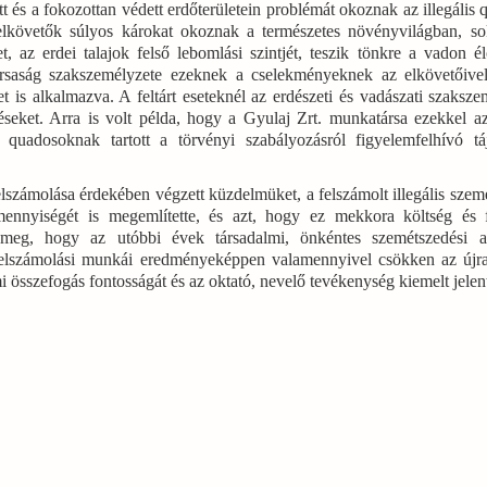
t és a fokozottan védett erdőterületein problémát okoznak az illegális 
elkövetők súlyos károkat okoznak a természetes növényvilágban, s
t, az erdei talajok felső lebomlási szintjét, teszik tönkre a vadon él
társaság szakszemélyzete ezeknek a cselekményeknek az elkövetőiv
t is alkalmazva. A feltárt eseteknél az erdészeti és vadászati szaksze
eket. Arra is volt példa, hogy a Gyulaj Zrt. munkatársa ezekkel az 
quadosoknak tartott a törvényi szabályozásról figyelemfelhívó tá
elszámolása érdekében végzett küzdelmüket, a felszámolt illegális szem
ék mennyiségét is megemlítette, és azt, hogy ez mekkora költség és 
e meg, hogy az utóbbi évek társadalmi, önkéntes szemétszedési a
ók felszámolási munkái eredményeképpen valamennyivel csökken az új
 összefogás fontosságát és az oktató, nevelő tevékenység kiemelt jelen