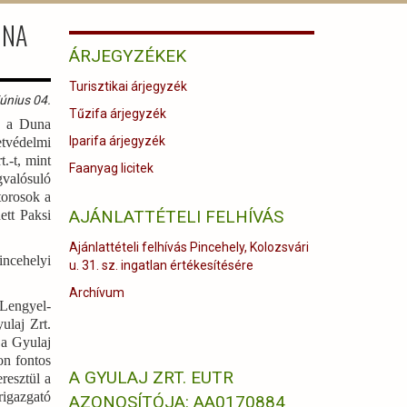
UNA
ÁRJEGYZÉKEK
Turisztikai árjegyzék
únius 04.
Tűzifa árjegyzék
n a Duna
Iparifa árjegyzék
etvédelmi
.-t, mint
Faanyag licitek
gvalósuló
torosok a
AJÁNLATTÉTELI FELHÍVÁS
ett Paksi
Ajánlattételi felhívás Pincehely, Kolozsvári
incehelyi
u. 31. sz. ingatlan értékesítésére
Archívum
 Lengyel-
ulaj Zrt.
 a Gyulaj
on fontos
A GYULAJ ZRT. EUTR
resztül a
rigazgató
AZONOSÍTÓJA: AA0170884