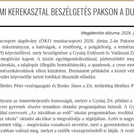
MI KEREKASZTAL BESZÉLGETÉS PAKSON A D
Megjelenítés dátuma: 2026. j
acsoport alapítvány (ÖKO munkacsoport) 2026. június 2-án Pakso
z önkormányzat, a hatóságok, a rendőrség, a polgárőrség, a termész
épviselőivel, mely beszélgetésre a Gyulaj Erdészeti és Vadászati Zrt
 meghívást kapott. A közös együttgondolkodással, párbeszéddel me
déklerakás, a talajlopás (illegális homokbányák), a quadosok, a cross mo
ermészetkárosítások elleni küzdelem. Bemutatott példaként a közeli véd
et képviselője tartott fotókkal illusztrált előadást.
bölös Péter vezérigazgató és Benke János a Zrt. területileg illetékes P
yozta az ismeretterjesztés fontosságát, melyet a Gyulaj Zrt. például a
zer gyermek részére tematikus oktatási programjaiban biztosít. A Gy
ltal szervezett „Az iskolában az erdő” iskolai programokban, továbbá
z iskola” oktatási akciókat is megvalósítja a régiójában. Azért is nagy
remtett világ – megóvására vonatkozó nevelése, mert a gyermekeken ke
nyabban valósul meg, melyet a szülők visszajelzéseiből is látják. A vezé