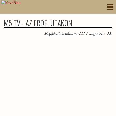
Ugrás
Nav
a
átk
tartalomra
M5 TV - AZ ERDEI UTAKON
Megjelenítés dátuma: 2024. augusztus 23.