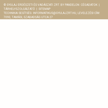
© GYULAJ ERDÉSZETI ÉS VADÁSZATI ZRT. BY
PANDELON
CÉGADATOK
|
TÁRHELYSZOLGÁLTATÓ
|
SITEMAP
TECHNIKAI SEGÍTSÉG:
INFORMATIKUS@GYULAJZRT.HU
, LEVELEZÉSI CÍM:
7090, TAMÁSI, SZABADSÁG UTCA 27