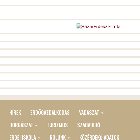
HÍREK
ERDŐGAZDÁLKODÁS
VADÁSZAT
MAIN
MENU
HORGÁSZAT
TURIZMUS
SZABADIDŐ
ERDEI ISKOLA
RÓLUNK
KÖZÉRDEKŰ ADATOK