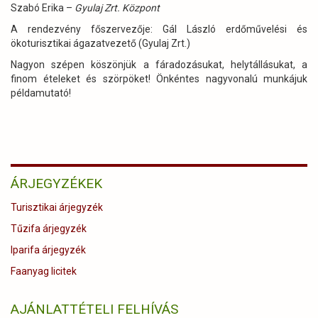
Szabó Erika –
Gyulaj Zrt. Központ
A rendezvény főszervezője: Gál László erdőművelési és
ökoturisztikai ágazatvezető (Gyulaj Zrt.)
Nagyon szépen köszönjük a fáradozásukat, helytállásukat, a
finom ételeket és szörpöket! Önkéntes nagyvonalú munkájuk
példamutató!
ÁRJEGYZÉKEK
Turisztikai árjegyzék
Tűzifa árjegyzék
Iparifa árjegyzék
Faanyag licitek
AJÁNLATTÉTELI FELHÍVÁS