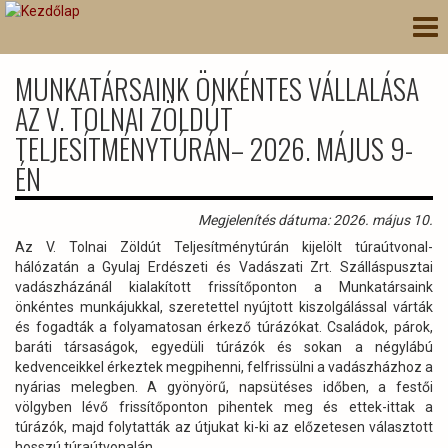
Ugrás
Nav
a
átk
tartalomra
MUNKATÁRSAINK ÖNKÉNTES VÁLLALÁSA
AZ V. TOLNAI ZÖLDÚT
TELJESÍTMÉNYTÚRÁN– 2026. MÁJUS 9-
ÉN
Megjelenítés dátuma: 2026. május 10.
Az V. Tolnai Zöldút Teljesítménytúrán kijelölt túraútvonal-
hálózatán a Gyulaj Erdészeti és Vadászati Zrt. Szálláspusztai
vadászházánál kialakított frissítőponton a Munkatársaink
önkéntes munkájukkal, szeretettel nyújtott kiszolgálással várták
és fogadták a folyamatosan érkező túrázókat. Családok, párok,
baráti társaságok, egyedüli túrázók és sokan a négylábú
kedvenceikkel érkeztek megpihenni, felfrissülni a vadászházhoz a
nyárias melegben. A gyönyörű, napsütéses időben, a festői
völgyben lévő frissítőponton pihentek meg és ettek-ittak a
túrázók, majd folytatták az útjukat ki-ki az előzetesen választott
hosszú túraútvonalán.