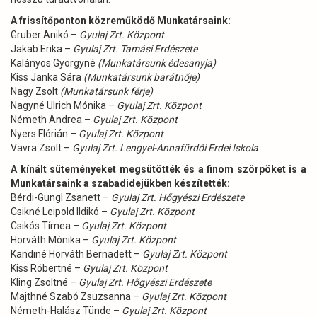
A frissítőponton közreműködő Munkatársaink:
Gruber Anikó –
Gyulaj Zrt. Központ
Jakab Erika –
Gyulaj Zrt. Tamási Erdészete
Kalányos Györgyné
(Munkatársunk édesanyja)
Kiss Janka Sára
(Munkatársunk barátnője)
Nagy Zsolt
(Munkatársunk férje)
Nagyné Ulrich Mónika –
Gyulaj Zrt. Központ
Németh Andrea –
Gyulaj Zrt. Központ
Nyers Flórián –
Gyulaj Zrt. Központ
Vavra Zsolt –
Gyulaj Zrt. Lengyel-Annafürdői Erdei Iskola
A kínált süteményeket megsütötték és a finom szörpöket is a
Munkatársaink a szabadidejükben készítették:
Bérdi-Gungl Zsanett –
Gyulaj Zrt. Hőgyészi Erdészete
Csikné Leipold Ildikó –
Gyulaj Zrt. Központ
Csikós Tímea –
Gyulaj Zrt. Központ
Horváth Mónika –
Gyulaj Zrt. Központ
Kandiné Horváth Bernadett –
Gyulaj Zrt. Központ
Kiss Róbertné –
Gyulaj Zrt. Központ
Kling Zsoltné –
Gyulaj Zrt. Hőgyészi Erdészete
Majthné Szabó Zsuzsanna –
Gyulaj Zrt. Központ
Németh-Halász Tünde –
Gyulaj Zrt. Központ