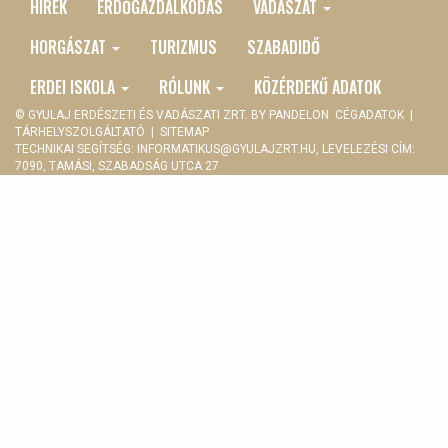
HÍREK
ERDŐGAZDÁLKODÁS
VADÁSZAT
MAIN
MENU
HORGÁSZAT
TURIZMUS
SZABADIDŐ
ERDEI ISKOLA
RÓLUNK
KÖZÉRDEKŰ ADATOK
© GYULAJ ERDÉSZETI ÉS VADÁSZATI ZRT. BY
PANDELON
CÉGADATOK
|
TÁRHELYSZOLGÁLTATÓ
|
SITEMAP
TECHNIKAI SEGÍTSÉG:
INFORMATIKUS@GYULAJZRT.HU
, LEVELEZÉSI CÍM:
7090, TAMÁSI, SZABADSÁG UTCA 27