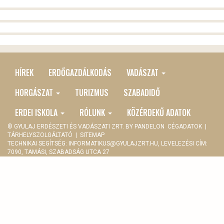
HÍREK
ERDŐGAZDÁLKODÁS
VADÁSZAT
MAIN
MENU
HORGÁSZAT
TURIZMUS
SZABADIDŐ
ERDEI ISKOLA
RÓLUNK
KÖZÉRDEKŰ ADATOK
© GYULAJ ERDÉSZETI ÉS VADÁSZATI ZRT. BY
PANDELON
CÉGADATOK
|
TÁRHELYSZOLGÁLTATÓ
|
SITEMAP
TECHNIKAI SEGÍTSÉG:
INFORMATIKUS@GYULAJZRT.HU
, LEVELEZÉSI CÍM:
7090, TAMÁSI, SZABADSÁG UTCA 27