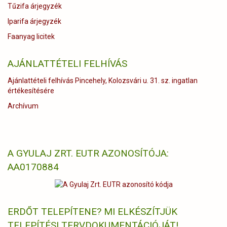
Tűzifa árjegyzék
Iparifa árjegyzék
Faanyag licitek
AJÁNLATTÉTELI FELHÍVÁS
Ajánlattételi felhívás Pincehely, Kolozsvári u. 31. sz. ingatlan
értékesítésére
Archívum
A GYULAJ ZRT. EUTR AZONOSÍTÓJA:
AA0170884
ERDŐT TELEPÍTENE? MI ELKÉSZÍTJÜK
TELEPÍTÉSI TERVDOKUMENTÁCIÓJÁT!