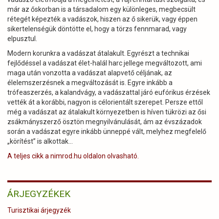
már az őskorban is a társadalom egy különleges, megbecsült
rétegét képezték a vadászok, hiszen az ő sikerük, vagy éppen
sikertelenségük döntötte el, hogy a törzs fennmarad, vagy
elpusztul.
Modern korunkra a vadászat átalakult. Egyrészt a technikai
fejlődéssel a vadászat élet-halál harc jellege megváltozott, ami
maga után vonzotta a vadászat alapvető céljának, az
élelemszerzésnek a megváltozását is. Egyre inkább a
trófeaszerzés, a kalandvágy, a vadászattal járó eufórikus érzések
vették át a korábbi, nagyon is célorientált szerepet. Persze ettől
még a vadászat az átalakult környezetben is híven tükrözi az ősi
zsákmányszerző ösztön megnyilvánulását, ám az évszázadok
során a vadászat egyre inkább ünneppé vált, melyhez megfelelő
„körítést” is alkottak...
A teljes cikk a nimrod.hu oldalon olvasható.
ÁRJEGYZÉKEK
Turisztikai árjegyzék