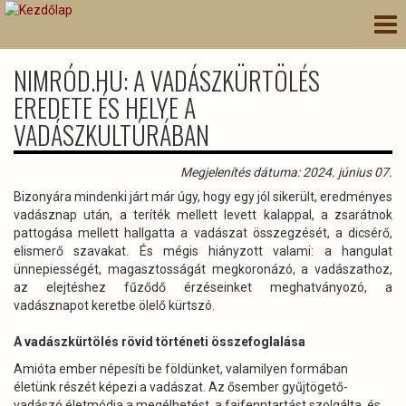
Ugrás
Nav
a
átk
tartalomra
NIMRÓD.HU: A VADÁSZKÜRTÖLÉS
EREDETE ÉS HELYE A
VADÁSZKULTÚRÁBAN
Megjelenítés dátuma: 2024. június 07.
Bizonyára mindenki járt már úgy, hogy egy jól sikerült, eredményes
vadásznap után, a teríték mellett levett kalappal, a zsarátnok
pattogása mellett hallgatta a vadászat összegzését, a dicsérő,
elismerő szavakat. És mégis hiányzott valami: a hangulat
ünnepiességét, magasztosságát megkoronázó, a vadászathoz,
az elejtéshez fűződő érzéseinket meghatványozó, a
vadásznapot keretbe ölelő kürtszó.
A vadászkürtölés rövid történeti összefoglalása
Amióta ember népesíti be földünket, valamilyen formában
életünk részét képezi a vadászat. Az ősember gyűjtögető-
vadászó életmódja a megélhetést, a fajfenntartást szolgálta, és