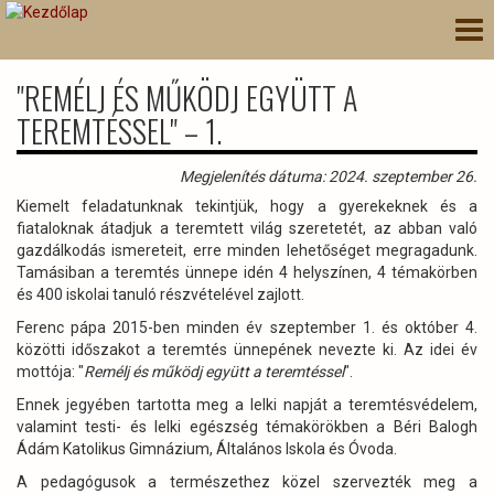
Ugrás
Nav
a
átk
tartalomra
"REMÉLJ ÉS MŰKÖDJ EGYÜTT A
TEREMTÉSSEL" – 1.
Megjelenítés dátuma: 2024. szeptember 26.
Kiemelt feladatunknak tekintjük, hogy a gyerekeknek és a
fiataloknak átadjuk a teremtett világ szeretetét, az abban való
gazdálkodás ismereteit, erre minden lehetőséget megragadunk.
Tamásiban a teremtés ünnepe idén 4 helyszínen, 4 témakörben
és 400 iskolai tanuló részvételével zajlott.
Ferenc pápa 2015-ben minden év szeptember 1. és október 4.
közötti időszakot a teremtés ünnepének nevezte ki. Az idei év
mottója: "
Remélj és működj együtt a teremtéssel
".
Ennek jegyében tartotta meg a lelki napját a teremtésvédelem,
valamint testi- és lelki egészség témakörökben a Béri Balogh
Ádám Katolikus Gimnázium, Általános Iskola és Óvoda.
A pedagógusok a természethez közel szervezték meg a