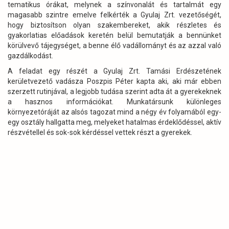
tematikus órákat, melynek a színvonalát és tartalmát egy
magasabb szintre emelve felkérték a Gyulaj Zrt. vezetőségét,
hogy biztosítson olyan szakembereket, akik részletes és
gyakorlatias előadások keretén belül bemutatják a bennünket
körülvevő tájegységet, a benne élő vadállományt és az azzal való
gazdálkodást.
A feladat egy részét a Gyulaj Zrt. Tamási Erdészetének
kerületvezető vadásza Poszpis Péter kapta aki, aki már ebben
szerzett rutinjával, a legjobb tudása szerint adta át a gyerekeknek
a hasznos információkat. Munkatársunk különleges
környezetóráját az alsós tagozat mind a négy év folyamából egy-
egy osztály hallgatta meg, melyeket hatalmas érdeklődéssel, aktív
részvétellel és sok-sok kérdéssel vettek részt a gyerekek.