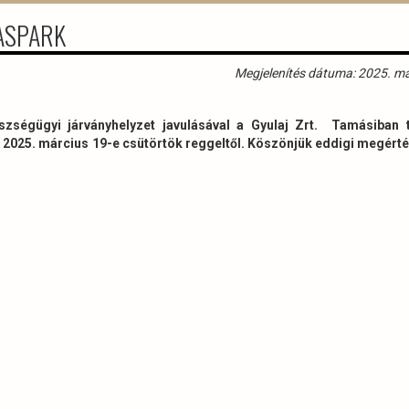
DASPARK
Megjelenítés dátuma: 2025. má
zségügyi járványhelyzet javulásával a Gyulaj Zrt. Tamásiban t
 2025. március 19-e csütörtök reggeltől. Köszönjük eddigi megért