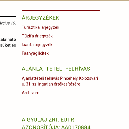
ÁRJEGYZÉKEK
rcius 19.
Turisztikai árjegyzék
Tűzifa árjegyzék
alálható
Iparifa árjegyzék
ésüket és
Faanyag licitek
AJÁNLATTÉTELI FELHÍVÁS
Ajánlattételi felhívás Pincehely, Kolozsvári
u. 31. sz. ingatlan értékesítésére
Archívum
A GYULAJ ZRT. EUTR
AZONOSÍTÓJA: AA0170884