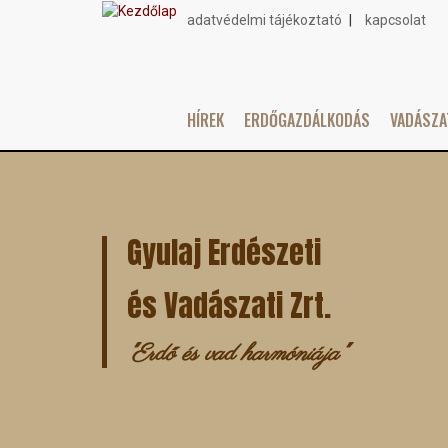
adatvédelmi tájékoztató
kapcsolat
Topmenu
HÍREK
ERDŐGAZDÁLKODÁS
VADÁSZ
Main
Ugrás
navigation
a
tartalomra
Gyulaj Erdészeti
és Vadászati Zrt.
"Erdő és vad harmóniája"