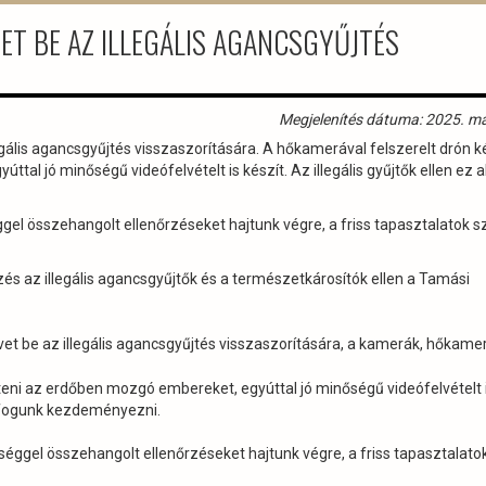
ET BE AZ ILLEGÁLIS AGANCSGYŰJTÉS
Megjelenítés dátuma: 2025. má
legális agancsgyűjtés visszaszorítására. A hőkamerával felszerelt drón 
tal jó minőségű videófelvételt is készít. Az illegális gyűjtők ellen ez a
l összehangolt ellenőrzéseket hajtunk végre, a friss tapasztalatok sz
s az illegális agancsgyűjtők és a természetkárosítók ellen a Tamási
 vet be az illegális agancsgyűjtés visszaszorítására, a kamerák, hőkame
teni az erdőben mozgó embereket, egyúttal jó minőségű videófelvételt i
st fogunk kezdeményezni.
ggel összehangolt ellenőrzéseket hajtunk végre, a friss tapasztalatok