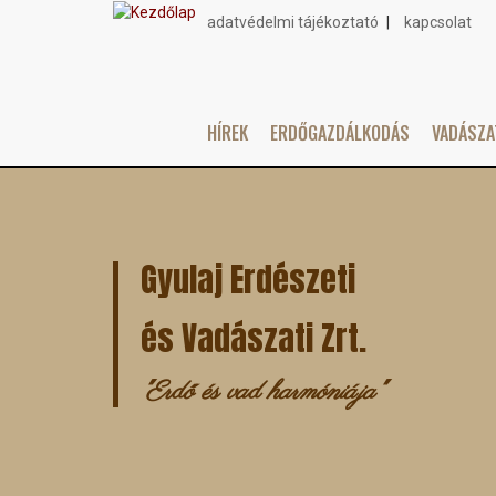
adatvédelmi tájékoztató
kapcsolat
Topmenu
HÍREK
ERDŐGAZDÁLKODÁS
VADÁSZ
Main
Ugrás
navigation
a
tartalomra
Gyulaj Erdészeti
és Vadászati Zrt.
"Erdő és vad harmóniája"