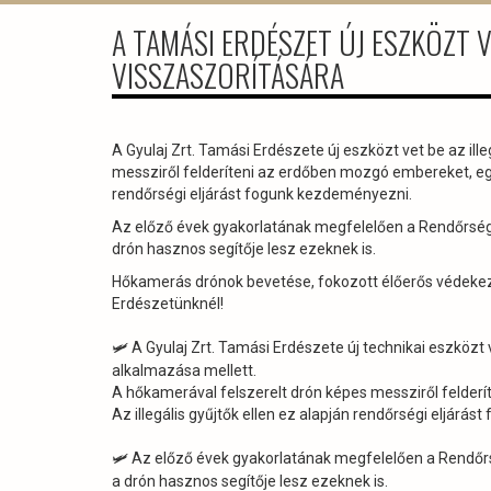
A TAMÁSI ERDÉSZET ÚJ ESZKÖZT V
VISSZASZORÍTÁSÁRA
A Gyulaj Zrt. Tamási Erdészete új eszközt vet be az il
messziről felderíteni az erdőben mozgó embereket, egyút
rendőrségi eljárást fogunk kezdeményezni.
Az előző évek gyakorlatának megfelelően a Rendőrségge
drón hasznos segítője lesz ezeknek is.
Hőkamerás drónok bevetése, fokozott élőerős védekezé
Erdészetünknél!
A Gyulaj Zrt. Tamási Erdészete új technikai eszközt
🛩
alkalmazása mellett.
A hőkamerával felszerelt drón képes messziről felderí
Az illegális gyűjtők ellen ez alapján rendőrségi eljárá
Az előző évek gyakorlatának megfelelően a Rendőrsé
🛩
a drón hasznos segítője lesz ezeknek is.