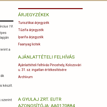
ÁRJEGYZÉKEK
Turisztikai árjegyzék
rcius 19.
Tűzifa árjegyzék
képes
Iparifa árjegyzék
lapján
Faanyag licitek
erint a
AJÁNLATTÉTELI FELHÍVÁS
Ajánlattételi felhívás Pincehely, Kolozsvári
u. 31. sz. ingatlan értékesítésére
rák
Archívum
s készít.
A GYULAJ ZRT. EUTR
 szerint
AZONOSÍTÓJA: AA0170884