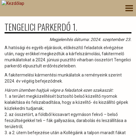
Ugrás
Nav
a
átk
tartalomra
TENGELICI PARKERDŐ 1.
Megjelenítés dátuma: 2024. szeptember 23.
A hatósági és egyéb eljárások, előkészítő feladatok elvégzése
után, nagy erőkkel megkezdtük a kárfelszámolási, fakitermelő
munkálatokat a 2024. júniusi pusztító viharban összetört Tengelici
parkerdő elpusztult erdőrészleteiben.
A fakitermelési kármentési munkálatok a reményeink szerint
2024. év végéig befejeződnek.
Három ütemben hajtjuk végre a feladatok ezen szakaszát:
1. a terület megközelítését biztosító belső közelítő nyomok
kialakítása és felszabadítása, hogy a közelítő- és kiszállító gépek
közlekedni tudjanak;
2. az összetört, a földből kicsavart egymáson fekvő – belső
feszültségekkel teli – fák gallyazása, darabolás és leszállítása a
területről;
3. a 2. ütem befejezése után a Kollégáink a talpon maradt fákat