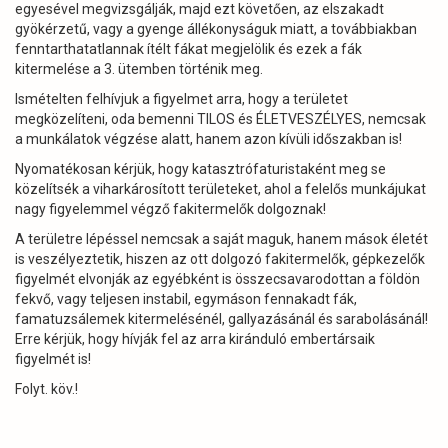
egyesével megvizsgálják, majd ezt követően, az elszakadt
gyökérzetű, vagy a gyenge állékonyságuk miatt, a továbbiakban
fenntarthatatlannak ítélt fákat megjelölik és ezek a fák
kitermelése a 3. ütemben történik meg.
Ismételten felhívjuk a figyelmet arra, hogy a területet
megközelíteni, oda bemenni TILOS és ÉLETVESZÉLYES, nemcsak
a munkálatok végzése alatt, hanem azon kívüli időszakban is!
Nyomatékosan kérjük, hogy katasztrófaturistaként meg se
közelítsék a viharkárosított területeket, ahol a felelős munkájukat
nagy figyelemmel végző fakitermelők dolgoznak!
A területre lépéssel nemcsak a saját maguk, hanem mások életét
is veszélyeztetik, hiszen az ott dolgozó fakitermelők, gépkezelők
figyelmét elvonják az egyébként is összecsavarodottan a földön
fekvő, vagy teljesen instabil, egymáson fennakadt fák,
famatuzsálemek kitermelésénél, gallyazásánál és sarabolásánál!
Erre kérjük, hogy hívják fel az arra kiránduló embertársaik
figyelmét is!
Folyt. köv.!