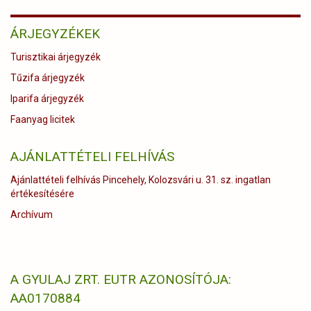
ÁRJEGYZÉKEK
Turisztikai árjegyzék
Tűzifa árjegyzék
Iparifa árjegyzék
Faanyag licitek
AJÁNLATTÉTELI FELHÍVÁS
Ajánlattételi felhívás Pincehely, Kolozsvári u. 31. sz. ingatlan
értékesítésére
Archívum
A GYULAJ ZRT. EUTR AZONOSÍTÓJA:
AA0170884