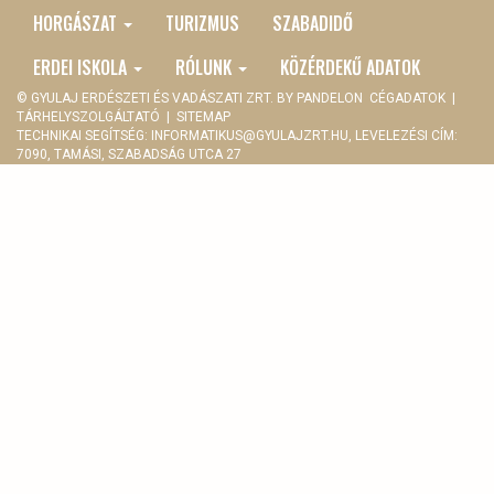
MENU
HORGÁSZAT
TURIZMUS
SZABADIDŐ
ERDEI ISKOLA
RÓLUNK
KÖZÉRDEKŰ ADATOK
© GYULAJ ERDÉSZETI ÉS VADÁSZATI ZRT. BY
PANDELON
CÉGADATOK
|
TÁRHELYSZOLGÁLTATÓ
|
SITEMAP
TECHNIKAI SEGÍTSÉG:
INFORMATIKUS@GYULAJZRT.HU
, LEVELEZÉSI CÍM:
7090, TAMÁSI, SZABADSÁG UTCA 27