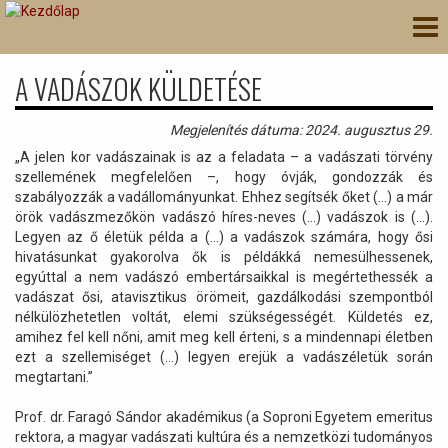
Ugrás
Nav
a
átk
tartalomra
A VADÁSZOK KÜLDETÉSE
Megjelenítés dátuma: 2024. augusztus 29.
„A jelen kor vadászainak is az a feladata – a vadászati törvény
szellemének megfelelően –, hogy óvják, gondozzák és
szabályozzák a vadállományunkat. Ehhez segítsék őket (…) a már
örök vadászmezőkön vadászó híres-neves (…) vadászok is (…).
Legyen az ő életük példa a (…) a vadászok számára, hogy ősi
hivatásunkat gyakorolva ők is példákká nemesülhessenek,
egyúttal a nem vadászó embertársaikkal is megértethessék a
vadászat ősi, atavisztikus örömeit, gazdálkodási szempontból
nélkülözhetetlen voltát, elemi szükségességét. Küldetés ez,
amihez fel kell nőni, amit meg kell érteni, s a mindennapi életben
ezt a szellemiséget (…) legyen erejük a vadászéletük során
megtartani.”
Prof. dr. Faragó Sándor akadémikus (a Soproni Egyetem emeritus
rektora, a magyar vadászati kultúra és a nemzetközi tudományos