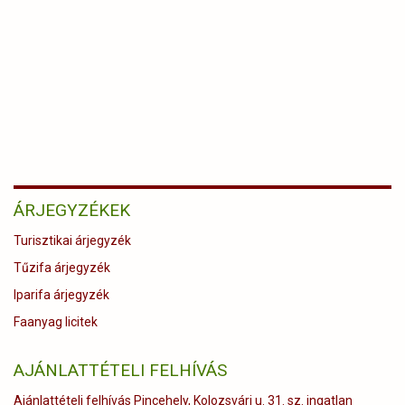
ÁRJEGYZÉKEK
Turisztikai árjegyzék
Tűzifa árjegyzék
Iparifa árjegyzék
Faanyag licitek
AJÁNLATTÉTELI FELHÍVÁS
Ajánlattételi felhívás Pincehely, Kolozsvári u. 31. sz. ingatlan