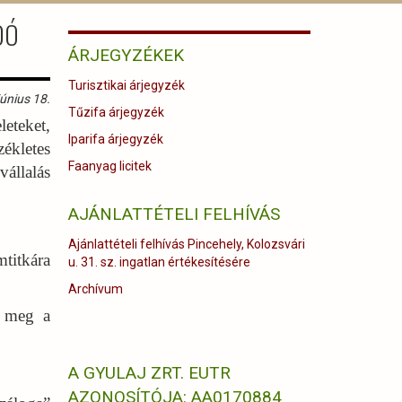
DÓ
ÁRJEGYZÉKEK
Turisztikai árjegyzék
únius 18.
Tűzifa árjegyzék
eteket,
Iparifa árjegyzék
zékletes
Faanyag licitek
állalás
AJÁNLATTÉTELI FELHÍVÁS
Ajánlattételi felhívás Pincehely, Kolozsvári
titkára
u. 31. sz. ingatlan értékesítésére
Archívum
k meg a
A GYULAJ ZRT. EUTR
AZONOSÍTÓJA: AA0170884