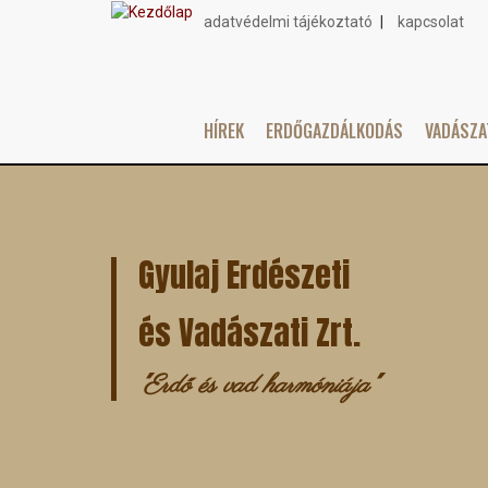
adatvédelmi tájékoztató
kapcsolat
Topmenu
HÍREK
ERDŐGAZDÁLKODÁS
VADÁSZ
Main
Ugrás
navigation
a
tartalomra
Gyulaj Erdészeti
és Vadászati Zrt.
"Erdő és vad harmóniája"