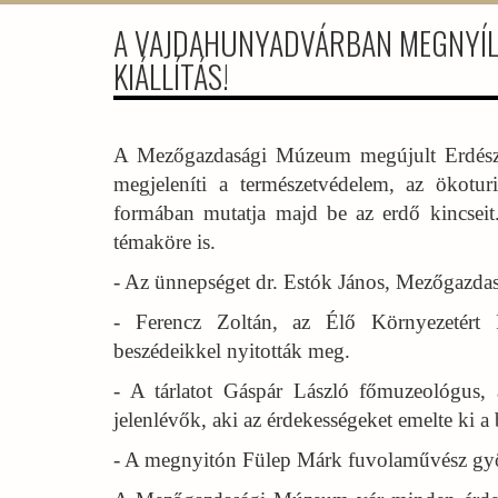
A VAJDAHUNYADVÁRBAN MEGNYÍLT
KIÁLLÍTÁS!
A Mezőgazdasági Múzeum megújult Erdészet 
megjeleníti a természetvédelem, az ökoturis
formában mutatja majd be az erdő kincseit. 
témaköre is.
- Az ünnepséget dr. Estók János, Mezőgazda
- Ferencz Zoltán, az Élő Környezetért Fel
beszédeikkel nyitották meg.
- A tárlatot Gáspár László főmuzeológus, a 
jelenlévők, aki az érdekességeket emelte ki a
- A megnyitón Fülep Márk fuvolaművész gyöny