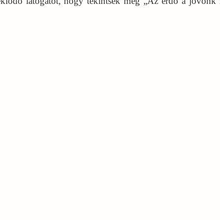
ődő látogatót, hogy tekintsék meg „Az erdő a jövőnk 