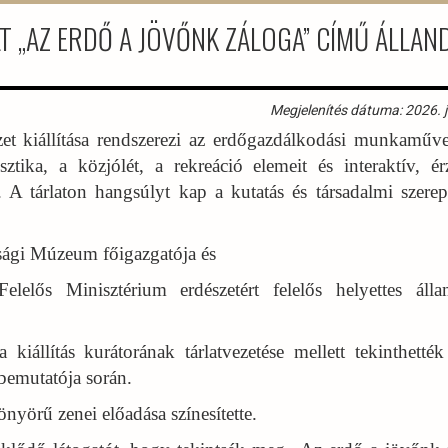
 „AZ ERDŐ A JÖVŐNK ZÁLOGA” CÍMŰ ÁLLAN
Megjelenítés dátuma: 2026. j
kiállítása rendszerezi az erdőgazdálkodási munkaművel
ztika, a közjólét, a rekreáció elemeit és interaktív, ér
A tárlaton hangsúlyt kap a kutatás és társadalmi szerepv
sági Múzeum főigazgatója és
elős Minisztérium erdészetért felelős helyettes állam
kiállítás kurátorának tárlatvezetése mellett tekinthetté
 bemutatója során.
örű zenei előadása színesítette.