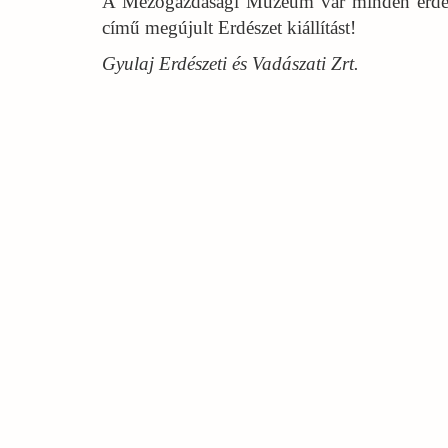
A Mezőgazdasági Múzeum vár minden érdekl
című megújult Erdészet kiállítást!
Gyulaj Erdészeti és Vadászati Zrt.