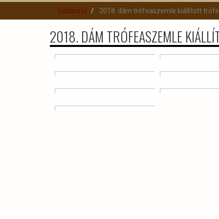
Vadászat
2018. dám trófeaszemle kiállított trófeá
2018. DÁM TRÓFEASZEMLE KIÁLLÍ