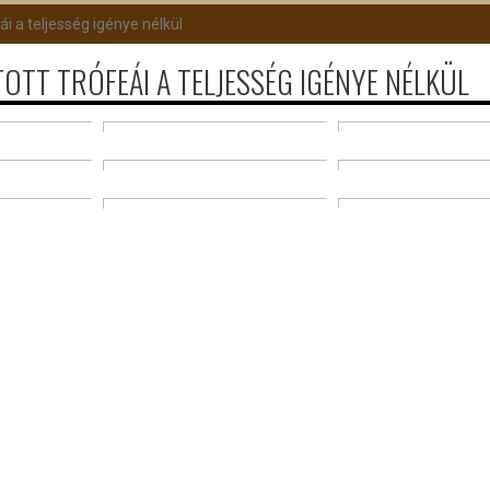
i a teljesség igénye nélkül
TOTT TRÓFEÁI A TELJESSÉG IGÉNYE NÉLKÜL