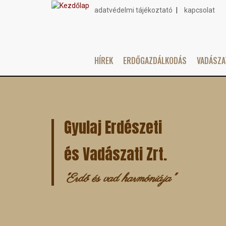
adatvédelmi tájékoztató
kapcsolat
Topmenu
HÍREK
ERDŐGAZDÁLKODÁS
VADÁSZ
Main
Ugrás
navigation
a
tartalomra
Gyulaj Erdészeti
és Vadászati Zrt.
"Erdő és vad harmóniája"