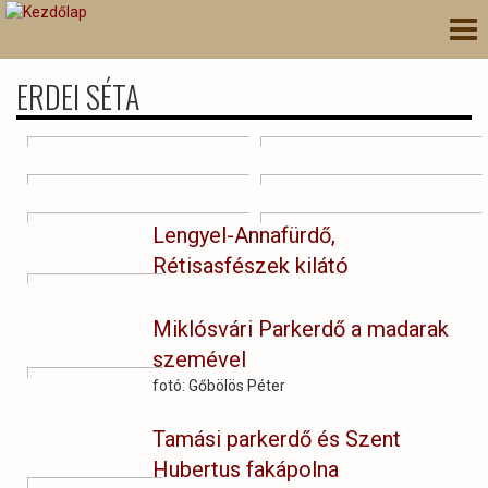
Ugrás
Nav
a
átk
tartalomra
ERDEI SÉTA
Lengyel-Annafürdő,
Rétisasfészek kilátó
Miklósvári Parkerdő a madarak
szemével
fotó: Gőbölös Péter
Tamási parkerdő és Szent
Hubertus fakápolna