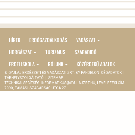
HÍREK
ERDŐGAZDÁLKODÁS
VADÁSZAT
MAIN
MENU
HORGÁSZAT
TURIZMUS
SZABADIDŐ
ERDEI ISKOLA
RÓLUNK
KÖZÉRDEKŰ ADATOK
© GYULAJ ERDÉSZETI ÉS VADÁSZATI ZRT. BY
PANDELON
CÉGADATOK
|
TÁRHELYSZOLGÁLTATÓ
|
SITEMAP
TECHNIKAI SEGÍTSÉG:
INFORMATIKUS@GYULAJZRT.HU
, LEVELEZÉSI CÍM:
7090, TAMÁSI, SZABADSÁG UTCA 27