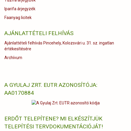
Tűzifa árjegyzék
Iparifa árjegyzék
Faanyag licitek
AJÁNLATTÉTELI FELHÍVÁS
Ajánlattételi felhívás Pincehely, Kolozsvári u. 31. sz. ingatlan
értékesítésére
Archívum
A GYULAJ ZRT. EUTR AZONOSÍTÓJA:
AA0170884
ERDŐT TELEPÍTENE? MI ELKÉSZÍTJÜK
TELEPÍTÉSI TERVDOKUMENTÁCIÓJÁT!