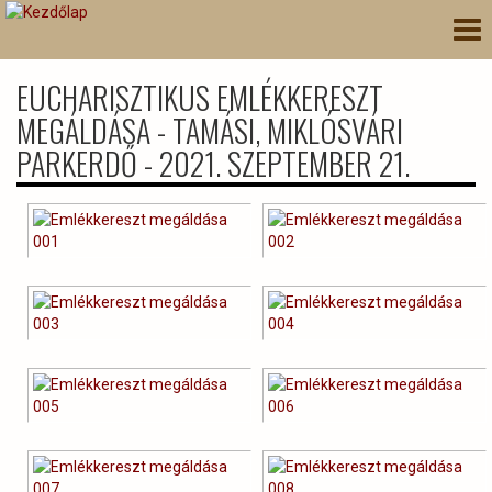
Ugrás
Nav
a
átk
tartalomra
EUCHARISZTIKUS EMLÉKKERESZT
MEGÁLDÁSA - TAMÁSI, MIKLÓSVÁRI
PARKERDŐ - 2021. SZEPTEMBER 21.