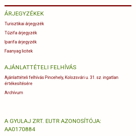
ÁRJEGYZÉKEK
Turisztikai árjegyzék
Tűzifa árjegyzék
Iparifa árjegyzék
Faanyag licitek
AJÁNLATTÉTELI FELHÍVÁS
Ajánlattételi felhívás Pincehely, Kolozsvári u. 31. sz. ingatlan
értékesítésére
Archívum
A GYULAJ ZRT. EUTR AZONOSÍTÓJA:
AA0170884