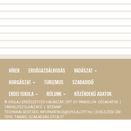
HÍREK
ERDŐGAZDÁLKODÁS
VADÁSZAT
MAIN
MENU
HORGÁSZAT
TURIZMUS
SZABADIDŐ
ERDEI ISKOLA
RÓLUNK
KÖZÉRDEKŰ ADATOK
© GYULAJ ERDÉSZETI ÉS VADÁSZATI ZRT. BY
PANDELON
CÉGADATOK
|
TÁRHELYSZOLGÁLTATÓ
|
SITEMAP
TECHNIKAI SEGÍTSÉG:
INFORMATIKUS@GYULAJZRT.HU
, LEVELEZÉSI CÍM:
7090, TAMÁSI, SZABADSÁG UTCA 27