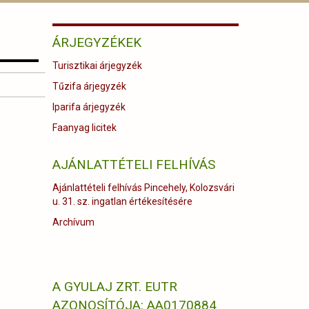
ÁRJEGYZÉKEK
Turisztikai árjegyzék
Tűzifa árjegyzék
Iparifa árjegyzék
Faanyag licitek
AJÁNLATTÉTELI FELHÍVÁS
Ajánlattételi felhívás Pincehely, Kolozsvári
u. 31. sz. ingatlan értékesítésére
Archívum
A GYULAJ ZRT. EUTR
AZONOSÍTÓJA: AA0170884