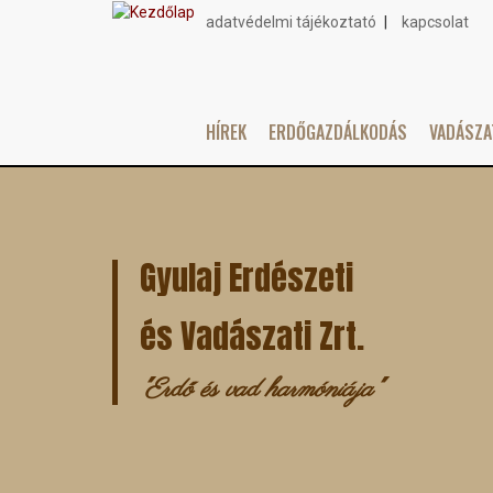
adatvédelmi tájékoztató
kapcsolat
Topmenu
HÍREK
ERDŐGAZDÁLKODÁS
VADÁSZ
Main
Ugrás
navigation
a
tartalomra
Gyulaj Erdészeti
és Vadászati Zrt.
"Erdő és vad harmóniája"