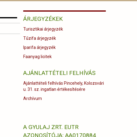
ÁRJEGYZÉKEK
Turisztikai árjegyzék
Tűzifa árjegyzék
Iparifa árjegyzék
Faanyag licitek
AJÁNLATTÉTELI FELHÍVÁS
Ajánlattételi felhívás Pincehely, Kolozsvári
u. 31. sz. ingatlan értékesítésére
Archívum
A GYULAJ ZRT. EUTR
AZONOSÍTÓJA: AA0170884