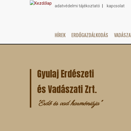
adatvédelmi tájékoztató
kapcsolat
Topmenu
HÍREK
ERDŐGAZDÁLKODÁS
VADÁSZ
Main
Ugrás
navigation
a
tartalomra
Gyulaj Erdészeti
és Vadászati Zrt.
"Erdő és vad harmóniája"