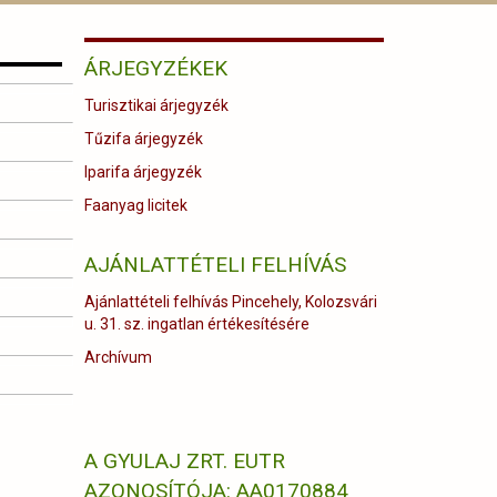
ÁRJEGYZÉKEK
Turisztikai árjegyzék
Tűzifa árjegyzék
Iparifa árjegyzék
Faanyag licitek
AJÁNLATTÉTELI FELHÍVÁS
Ajánlattételi felhívás Pincehely, Kolozsvári
u. 31. sz. ingatlan értékesítésére
Archívum
A GYULAJ ZRT. EUTR
AZONOSÍTÓJA: AA0170884