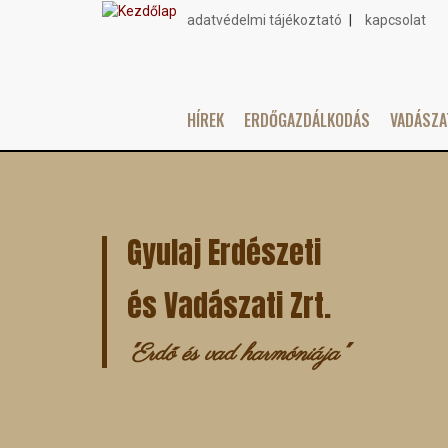
adatvédelmi tájékoztató
kapcsolat
Topmenu
HÍREK
ERDŐGAZDÁLKODÁS
VADÁSZ
Main
Ugrás
navigation
a
tartalomra
Gyulaj Erdészeti
és Vadászati Zrt.
"Erdő és vad harmóniája"