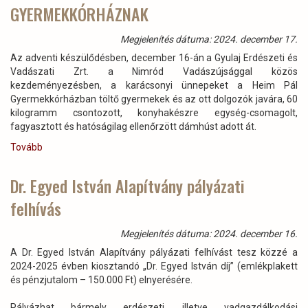
GYERMEKKÓRHÁZNAK
aranygyűrű"
kitüntetés
átadása
Megjelenítés dátuma: 2024. december 17.
2024-
Az adventi készülődésben, december 16-án a Gyulaj Erdészeti és
ben
Vadászati Zrt. a Nimród Vadászújsággal közös
)
kezdeményezésben, a karácsonyi ünnepeket a Heim Pál
Gyermekkórházban töltő gyermekek és az ott dolgozók javára, 60
kilogramm csontozott, konyhakészre egység-csomagolt,
fagyasztott és hatóságilag ellenőrzött dámhúst adott át.
Tovább
(Szeretettel
átadott
vadhús
Dr. Egyed István Alapítvány pályázati
a
felhívás
HEIM
PÁL
GYERMEKKÓRHÁZNAK)
Megjelenítés dátuma: 2024. december 16.
A Dr. Egyed István Alapítvány pályázati felhívást tesz közzé a
2024-2025 évben kiosztandó „Dr. Egyed István díj” (emlékplakett
és pénzjutalom – 150.000 Ft) elnyerésére.
Pályázhat bármely erdészeti, illetve vadgazdálkodási