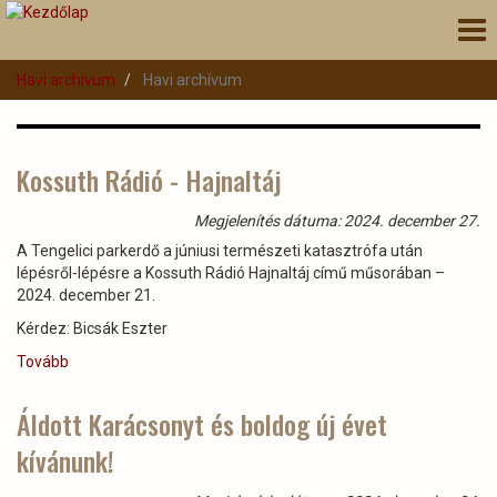
Ugrás
Nav
a
átk
tartalomra
Havi archívum
Havi archívum
Kossuth Rádió - Hajnaltáj
Megjelenítés dátuma: 2024. december 27.
A Tengelici parkerdő a júniusi természeti katasztrófa után
lépésről-lépésre a Kossuth Rádió Hajnaltáj című műsorában –
2024. december 21.
Kérdez: Bicsák Eszter
Tovább
(Kossuth
Rádió
-
Áldott Karácsonyt és boldog új évet
Hajnaltáj)
kívánunk!