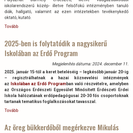
iskolarendszerű közép- illetve felsőfokú intézményben tanuló
diák, hallgató, valamint az ezen intézetekben tevékenykedő
oktató, kutató.
Tovább
(Dr.
Egyed
István
2025-ben is folytatódik a nagysikerű
Alapítvány
Iskolában az Erdő Program
pályázati
felhívás)
Megjelenítés dátuma: 2024. december 11.
2025. január 15-től a keret beteléséig – legkésőbb január 20-ig
– regisztrálhatnak a hazai köznevelési intézmények
az
Iskolában az Erdő Program
ban való részvételre, amelyben
az Országos Erdészeti Egyesület Minősített Erdészeti Erdei
Iskola hálózatának erdőpedagógusai 20-30 fős csoportoknak
tartanak tematikus foglalkozásokat tavasszal.
Tovább
(2025-
ben
is
Az öreg bükkerdőből megérkezve Mikulás
folytatódik