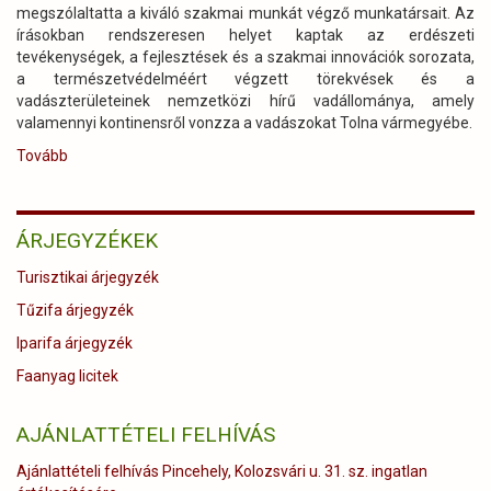
megszólaltatta a kiváló szakmai munkát végző munkatársait. Az
írásokban rendszeresen helyet kaptak az erdészeti
tevékenységek, a fejlesztések és a szakmai innovációk sorozata,
a természetvédelméért végzett törekvések és a
vadászterületeinek nemzetközi hírű vadállománya, amely
valamennyi kontinensről vonzza a vadászokat Tolna vármegyébe.
Tovább
(Megjelent
a
Tamási
Kalendárium
ÁRJEGYZÉKEK
2025,
benne
Turisztikai árjegyzék
a
Gyulaj
Tűzifa árjegyzék
Zrt.
Iparifa árjegyzék
egy
meglepő
Faanyag licitek
témával)
AJÁNLATTÉTELI FELHÍVÁS
Ajánlattételi felhívás Pincehely, Kolozsvári u. 31. sz. ingatlan