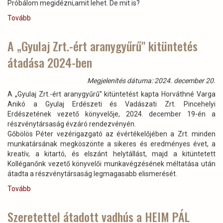
Próbálom megidézni,amit lehet. De mit is?
Tovább
(Év
végi
számvetés)
A „Gyulaj Zrt.-ért aranygyűrű" kitüntetés
átadása 2024-ben
Megjelenítés dátuma: 2024. december 20.
A „Gyulaj Zrt.-ért aranygyűrű” kitüntetést kapta Horváthné Varga
Anikó a Gyulaj Erdészeti és Vadászati Zrt. Pincehelyi
Erdészetének vezető könyvelője, 2024. december 19-én a
részvénytársaság évzáró rendezvényén.
Gőbölös Péter vezérigazgató az évértékelőjében a Zrt. minden
munkatársának megköszönte a sikeres és eredményes évet, a
kreatív, a kitartó, és elszánt helytállást, majd a kitüntetett
Kolléganőnk vezető könyvelői munkavégzésének méltatása után
átadta a részvénytársaság legmagasabb elismerését.
Tovább
(A
„Gyulaj
Zrt.-
Szeretettel átadott vadhús a HEIM PÁL
ért