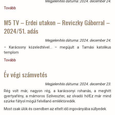
Megjelenítés dátuma: 2024. december 24.
Tovább
(Áldott
Karácsonyt
és
M5 TV – Erdei utakon – Reviczky Gáborral –
boldog
2024/51. adás
új
évet
kívánunk!)
Megjelenítés dátuma: 2024. december 24.
– Karácsony közeledtével... – megújult a Tamási katolikus
templom
Tovább
(M5
TV
–
Év végi számvetés
Erdei
utakon
Megjelenítés dátuma: 2024. december 23.
–
Rég volt már, nagyon rég, a karácsonyi rohanás, a meghitt
Reviczky
gyertyafény, a mámoros Szilveszter, az olvadó hó!Ez már mind
Gáborral
szürke fátyol mögül felvillanó emléktöredék.
–
2024/51.
Most csak ülök és csendben az eltelt idő ingoványába süllyedek.
adás)