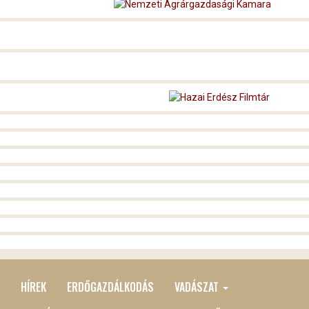
HÍREK
ERDŐGAZDÁLKODÁS
VADÁSZAT
MAIN