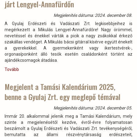
járt Lengyel-Annafürdőn
a
nagysikerű
Iskolában
Megjelenítés dátuma: 2024. december 08.
az
A Gyulaj Erdészeti és Vadászati Zrt. legkisebbjeihez is
Erdő
megérkezett a Mikulás Lengyel-Annafürdőre! Nagy örömmel,
Program)
nevetéssel és énekkel várták a picik a nagy zsákokkal érkező
szakállas vendéget. A Mikulás bácsi gitárral kísérve együtt énekelt
a gyerekekkel. A gyermekenként vagy ikertestvérek-,
orgonasíponként álló tesók esetén családonként történt az
ajándékcsomagok átadása.
Tovább
(Az
öreg
bükkerdőből
Megjelent a Tamási Kalendárium 2025,
megérkezve
benne a Gyulaj Zrt. egy meglepő témával
Mikulás
járt
Lengyel-
Megjelenítés dátuma: 2024. december 05.
Annafürdőn)
Immár 20. alkalommal jelenik meg a Tamási Kalendárium, mely
szinte a megjelenésétől kezdve, évről-évre folyamatosan
beszámolt a Gyulaj Erdészeti és Vadászati Zrt. tevékenységéről,
bemutatta az állami részvénytársaság erdészeteit,