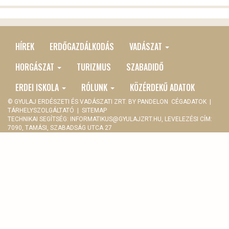
HÍREK
ERDŐGAZDÁLKODÁS
VADÁSZAT
MAIN
MENU
HORGÁSZAT
TURIZMUS
SZABADIDŐ
ERDEI ISKOLA
RÓLUNK
KÖZÉRDEKŰ ADATOK
© GYULAJ ERDÉSZETI ÉS VADÁSZATI ZRT. BY
PANDELON
CÉGADATOK
|
TÁRHELYSZOLGÁLTATÓ
|
SITEMAP
TECHNIKAI SEGÍTSÉG:
INFORMATIKUS@GYULAJZRT.HU
, LEVELEZÉSI CÍM:
7090, TAMÁSI, SZABADSÁG UTCA 27