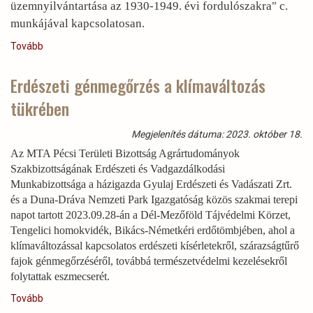
üzemnyilvántartása az 1930-1949. évi fordulószakra" c.
munkájával kapcsolatosan.
Tovább
(Közkinccsé
tettük
a
Erdészeti génmegőrzés a klímaváltozás
szakmai
tükrében
kortörténeti
üzemtervünk
fennmaradt
Megjelenítés dátuma: 2023. október 18.
kötetét
Az MTA Pécsi Területi Bizottság Agrártudományok
)
Szakbizottságának Erdészeti és Vadgazdálkodási
Munkabizottsága a házigazda Gyulaj Erdészeti és Vadászati Zrt.
és a Duna-Dráva Nemzeti Park Igazgatóság közös szakmai terepi
napot tartott 2023.09.28-án a Dél-Mezőföld Tájvédelmi Körzet,
Tengelici homokvidék, Bikács-Németkéri erdőtömbjében, ahol a
klímaváltozással kapcsolatos erdészeti kísérletekről, szárazságtűrő
fajok génmegőrzéséről, továbbá természetvédelmi kezelésekről
folytattak eszmecserét.
Tovább
(Erdészeti
génmegőrzés