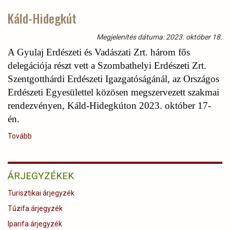
a
Káld-Hidegkút
klímaváltozás
tükrében)
Megjelenítés dátuma: 2023. október 18.
A Gyulaj Erdészeti és Vadászati Zrt. három fős
delegációja részt vett a Szombathelyi Erdészeti Zrt.
Szentgotthárdi Erdészeti Igazgatóságánál, az Országos
Erdészeti Egyesülettel közösen megszervezett szakmai
rendezvényen, Káld-Hidegkúton 2023. október 17-
én.
Tovább
(Káld-
Hidegkút)
ÁRJEGYZÉKEK
Turisztikai árjegyzék
Tűzifa árjegyzék
Iparifa árjegyzék