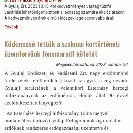
gím-
A Gyulaj Zrt. 2023.10.16 -tól kedvezményes vastag tűzifa
és
vásárlási lehetőséget biztosít a lakosság számára akciós árakon.
dám
A kedvezményes árak elmúlt időszak legalacsonyabb árai!
trófeaszemléje)
Tovább
(Tűzifa
akció
a
Közkinccsé tettük a szakmai kortörténeti
Gyulaj
üzemtervünk fennmaradt kötetét
Zrt.-
nél)
Megjelenítés dátuma: 2023. október 20.
A Gyulaj Erdészeti és Vadászati Zrt. nagy erdőtömbjei
(erdészetek erdőterületei) közül az egyik, a cég névadó
Gyulaji területének, a valamikori Esterházy hercegi
hitbizománynak az erdőmérnök elődök által 90 évvel
ezelőtt készített lenyűgöző:
"Az Esterházy hercegi hitbizomány Tolna megyei
uradalmához tartozó Gyulaji Erdőgondnokság uradalmi
erdőknek rendszeres erdőgazdasági üzemterve és