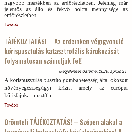
nagyobb mértékben az erdőrészletben. Jelenleg már
jelentős az álló és fekvő holtfa mennyisége az
erdőrészletben.
Tovább
(Válogatás
a
100
TÁJÉKOZTATÁS! – Az erdeinken végigvonuló
évnél
kőrispusztulás katasztrofális károkozását
idősebb
erdeink
folyamatosan számoljuk fel!
közül
a
Megjelenítés dátuma: 2026. április 21.
legszebb
„katedrálisokból”)
A kőrispusztulás pusztító gombabetegség által okozott
növényegészségügyi krízis, amely az európai
kőrisfajokat pusztítja.
Tovább
(TÁJÉKOZTATÁS!
–
Az
Örömteli TÁJÉKOZTATÁS! – Szépen alakul a
erdeinken
természeti katasztrófa kárfelszámolása! A
végigvonuló