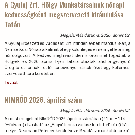
A Gyulaj Zrt. Hölgy Munkatársainak nőnapi
kedvességként megszervezett kirándulása
Tatán
Megjelenítés dátuma: 2026. április 02.
A Gyulaj Erdészeti és Vadászati Zrt. minden évben március 8-án, a
Nemzetközi Nőnap alkalmából egy különleges élménnyel lepi meg
női dolgozóit. A kedves meghívást idén is örömmel fogadták a
Hölgyek, és 2026. április 1-jén Tatára utaztak, ahol a gyönyörű
Öreg-tó és annak festői tanösvényei várták őket egy kellemes,
szervezett túra keretében.
Tovább
(A
Gyulaj
Zrt.
NIMRÓD 2026. áprilisi szám
Hölgy
Munkatársainak
Megjelenítés dátuma: 2026. április 02.
nőnapi
A most megjelent NIMRÓD 2026. áprilisi számában (91. o. – 114.
kedvességként
évfolyam) olvasható az „Eggyé lenni a vadászterülettel” című írás,
megszervezett
melyet Neumann Péter ny. kerületvezető vadász munkatársunkról
kirándulása