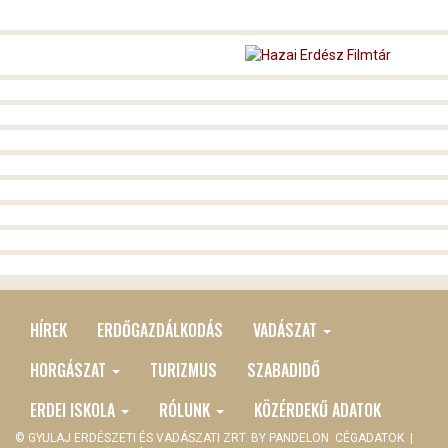
HÍREK
ERDŐGAZDÁLKODÁS
VADÁSZAT
MAIN
MENU
HORGÁSZAT
TURIZMUS
SZABADIDŐ
ERDEI ISKOLA
RÓLUNK
KÖZÉRDEKŰ ADATOK
© GYULAJ ERDÉSZETI ÉS VADÁSZATI ZRT. BY
PANDELON
CÉGADATOK
|