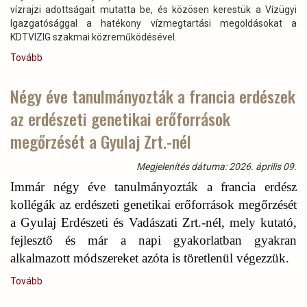
már
vízrajzi adottságait mutatta be, és közösen kerestük a Vízügyi
a
Igazgatósággal a hatékony vízmegtartási megoldásokat a
földben!)
KDTVIZIG szakmai közreműködésével.
Tovább
(Az
erdészeti
vízmegtartás
Négy éve tanulmányozták a francia erdészek
fejlesztése
az erdészeti genetikai erőforrások
a
Gyulaj
megőrzését a Gyulaj Zrt.-nél
Zrt.-
nél)
Megjelenítés dátuma: 2026. április 09.
Immár négy éve tanulmányozták a francia erdész
kollégák az erdészeti genetikai erőforrások megőrzését
a Gyulaj Erdészeti és Vadászati Zrt.-nél, mely kutató,
fejlesztő és már a napi gyakorlatban gyakran
alkalmazott módszereket azóta is töretlenül végezzük.
Tovább
(Négy
éve