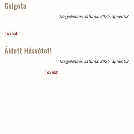
tanulmányozták
Golgota
a
francia
Megjelenítés dátuma: 2026. április 03.
erdészek
az
erdészeti
Tovább
(Golgota)
genetikai
erőforrások
Áldott Húsvétot!
megőrzését
a
Gyulaj
Megjelenítés dátuma: 2026. április 02.
Zrt.-
nél)
Tovább
(Áldott
Húsvétot!)