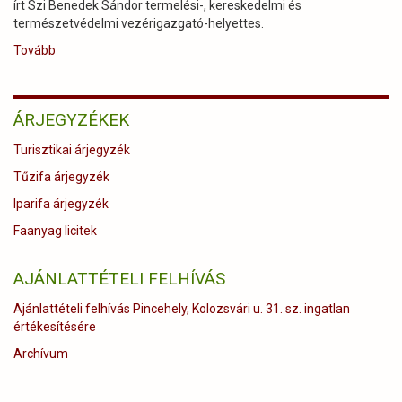
írt Szi Benedek Sándor termelési-, kereskedelmi és
Tatán)
természetvédelmi vezérigazgató-helyettes.
Tovább
(NIMRÓD
2026.
áprilisi
szám)
ÁRJEGYZÉKEK
Turisztikai árjegyzék
Tűzifa árjegyzék
Iparifa árjegyzék
Faanyag licitek
AJÁNLATTÉTELI FELHÍVÁS
Ajánlattételi felhívás Pincehely, Kolozsvári u. 31. sz. ingatlan
értékesítésére
Archívum