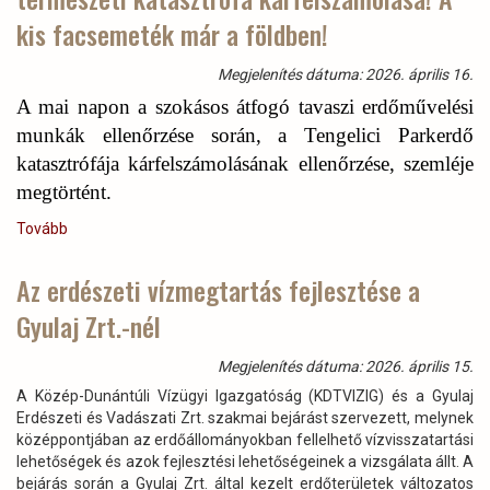
kőrispusztulás
kis facsemeték már a földben!
katasztrofális
károkozását
Megjelenítés dátuma: 2026. április 16.
folyamatosan
számoljuk
A mai napon a szokásos átfogó tavaszi erdőművelési
fel!)
munkák ellenőrzése során, a Tengelici Parkerdő
katasztrófája kárfelszámolásának ellenőrzése, szemléje
megtörtént.
Tovább
(Örömteli
TÁJÉKOZTATÁS!
–
Az erdészeti vízmegtartás fejlesztése a
Szépen
Gyulaj Zrt.-nél
alakul
a
természeti
Megjelenítés dátuma: 2026. április 15.
katasztrófa
A Közép-Dunántúli Vízügyi Igazgatóság (KDTVIZIG) és a Gyulaj
kárfelszámolása!
Erdészeti és Vadászati Zrt. szakmai bejárást szervezett, melynek
A
középpontjában az erdőállományokban fellelhető vízvisszatartási
kis
lehetőségek és azok fejlesztési lehetőségeinek a vizsgálata állt. A
facsemeték
bejárás során a Gyulaj Zrt. által kezelt erdőterületek változatos