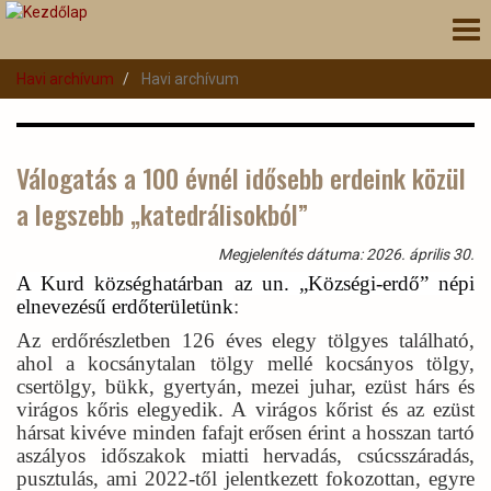
Ugrás
Nav
a
átk
tartalomra
Havi archívum
Havi archívum
Válogatás a 100 évnél idősebb erdeink közül
a legszebb „katedrálisokból”
Megjelenítés dátuma: 2026. április 30.
A Kurd községhatárban az un. „Községi-erdő” népi
elnevezésű erdőterületünk
:
Az erdőrészletben 126 éves elegy tölgyes található,
ahol a kocsánytalan tölgy mellé kocsányos tölgy,
csertölgy, bükk, gyertyán, mezei juhar, ezüst hárs és
virágos kőris elegyedik. A virágos kőrist és az ezüst
hársat kivéve minden fafajt erősen érint a hosszan tartó
aszályos időszakok miatti hervadás, csúcsszáradás,
pusztulás, ami 2022-től jelentkezett fokozottan, egyre