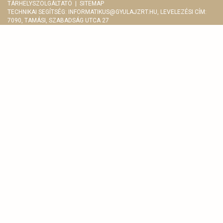
TÁRHELYSZOLGÁLTATÓ
|
SITEMAP
TECHNIKAI SEGÍTSÉG:
INFORMATIKUS@GYULAJZRT.HU
, LEVELEZÉSI CÍM:
7090, TAMÁSI, SZABADSÁG UTCA 27