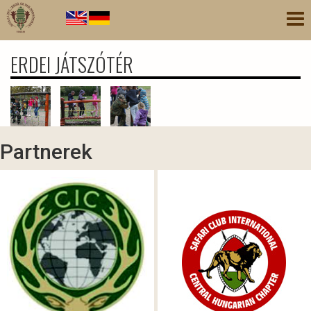
Ugrás
Nav
a
átk
tartalomra
ERDEI JÁTSZÓTÉR
Partnerek