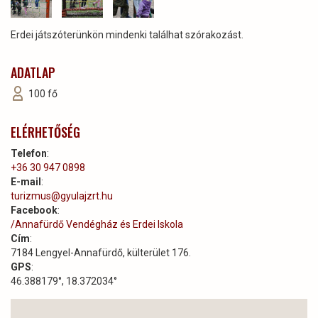
Erdei játszóterünkön mindenki találhat szórakozást.
ADATLAP
100 fő
ELÉRHETŐSÉG
Telefon
:
+36 30 947 0898
E-mail
:
turizmus@gyulajzrt.hu
Facebook
:
/Annafürdő Vendégház és Erdei Iskola
Cím
:
7184 Lengyel-Annafürdő, külterület 176.
GPS
:
46.388179°, 18.372034°