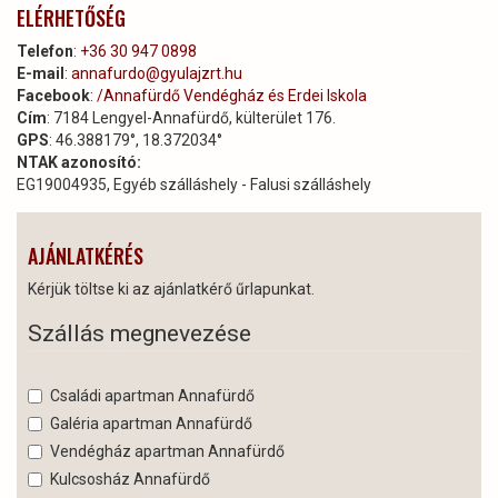
ELÉRHETŐSÉG
Telefon
:
+36 30 947 0898
E-mail
:
annafurdo@gyulajzrt.hu
Facebook
:
/Annafürdő Vendégház és Erdei Iskola
Cím
: 7184 Lengyel-Annafürdő, külterület 176.
GPS
: 46.388179°, 18.372034°
NTAK azonosító:
EG19004935, Egyéb szálláshely - Falusi szálláshely
AJÁNLATKÉRÉS
Kérjük töltse ki az ajánlatkérő űrlapunkat.
Szállás megnevezése
Családi apartman Annafürdő
Galéria apartman Annafürdő
Vendégház apartman Annafürdő
Kulcsosház Annafürdő