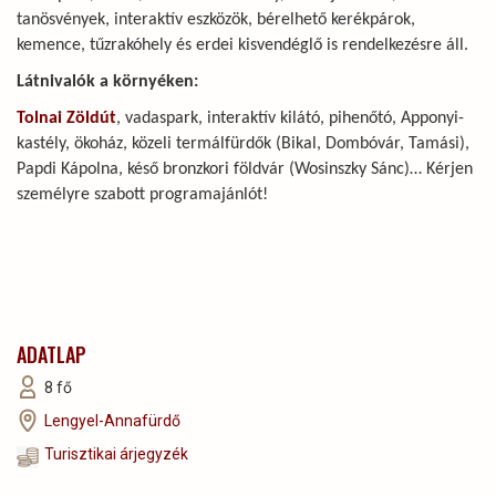
tanösvények, interaktív eszközök, bérelhető kerékpárok,
kemence, tűzrakóhely és erdei kisvendéglő is rendelkezésre áll.
Látnivalók a környéken:
Tolnai Zöldút
, vadaspark, interaktív kilátó, pihenőtó, Apponyi-
kastély, ökoház, közeli termálfürdők (Bikal, Dombóvár, Tamási),
Papdi Kápolna, késő bronzkori földvár (Wosinszky Sánc)… Kérjen
személyre szabott programajánlót!
ADATLAP
8 fő
Lengyel-Annafürdő
Turisztikai árjegyzék