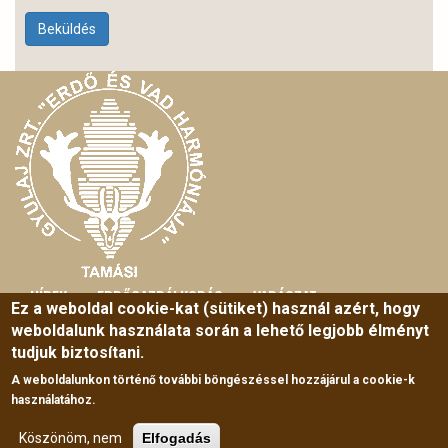
Beküldés
HÍREK
ERDŐGAZDÁLKODÁS
VADÁSZAT
MAIN
Ez a weboldal cookie-kat (sütiket) használ azért, hogy
weboldalunk használata során a lehető legjobb élményt
MENU
HORGÁSZAT
TURIZMUS
SZABADIDŐ
tudjuk biztosítani.
ERDEI ISKOLA
RÓLUNK
KÖZÉRDEKŰ ADATOK
A weboldalunkon történő további böngészéssel hozzájárul a cookie-k
használatához.
© GYULAJ ERDÉSZETI ÉS VADÁSZATI ZRT. BY
PANDELON
CÉGADATOK
|
TÁRHELYSZOLGÁLTATÓ
|
SITEMAP
Köszönöm, nem
Elfogadás
TECHNIKAI SEGÍTSÉG:
INFORMATIKUS@GYULAJZRT.HU
, LEVELEZÉSI CÍM: