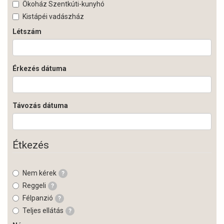
Ökoház Szentkúti-kunyhó
Kistápéi vadászház
Létszám
Érkezés dátuma
Távozás dátuma
Étkezés
Nem kérek
?
Reggeli
?
Félpanzió
?
Teljes ellátás
?