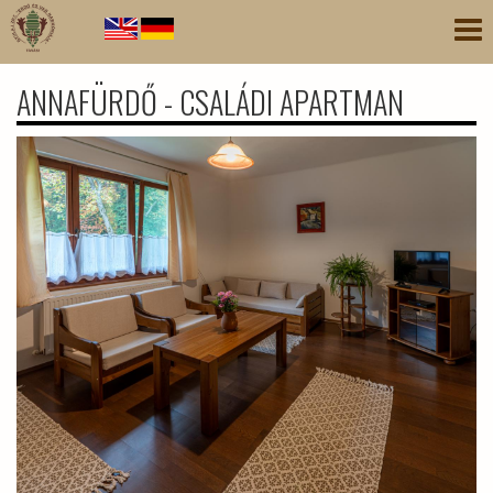
Ugrás
Nav
a
átk
tartalomra
ANNAFÜRDŐ - CSALÁDI APARTMAN