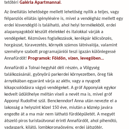
tetőtéri
Galéria Apartmannal
.
Az önellátás lehetősége mellett lehetőség nyílik a teljes, vagy
félpanziós ellátás igénylésére is, mivel a vendégház mellett egy
erdei kisvendéglő is található, ahol helyi termékekből, erdei
alapanyagokból készült ételekkel és italokkal várják a
vendégeket. Kézműves foglalkozások, kerékpár kölcsönzés,
horgászat, túravezetés, környék számos látnivalója, valamint
személyre szabott programajánlói teszi igazán különlegessé
Annafürdőt!
Programok: Földön, vízen, levegőben…
Annafürdő a Tolnai-hegyhát déli részén, a Völgység
találkozásánál, gyönyörű parkerdei környezetben, öreg fák
árnyékában egyaránt várja az aktív, vagy a nyugodt
kikapcsolódásra vágyó vendégeket. A gróf Apponyiak egykor
kedvelt üdülőhelye méltán viseli a nevét ma is, mivel gróf
Apponyi Rudolfné szül. Benckenndorf Anna után nevezte el a
lakosság a helyszínt közel 150 éve, miután a köznép javára
engedte át a ma már nem látható fürdőépületét. A megyét
átszelő piros turistaútvonal érinti Annafürdőt, ahol pihenőtó,
vadaspark, kilátó, lombkoronaösvény, erdei játszótér,