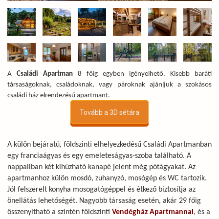
A
Családi Apartman
8 főig egyben igényelhető. Kisebb baráti
társaságoknak, családoknak, vagy pároknak ajánljuk a szokásos
családi ház elrendezésű apartmant.
Tovább a 3D sétára
A külön bejáratú, földszinti elhelyezkedésű Családi Apartmanban
egy franciaágyas és egy emeleteságyas-szoba található. A
nappaliban két kihúzható kanapé jelent még pótágyakat. Az
apartmanhoz külön mosdó, zuhanyzó, mosógép és WC tartozik.
Jól felszerelt konyha mosogatógéppel és étkező biztosítja az
önellátás lehetőségét. Nagyobb társaság esetén, akár 29 főig
összenyitható a szintén földszinti
Vendégház Apartmannal
,
és a