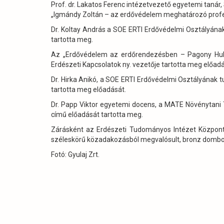
Prof. dr. Lakatos Ferenc intézetvezető egyetemi tanár,
„Igmándy Zoltán – az erdővédelem meghatározó profe
Dr. Koltay András a SOE ERTI Erdővédelmi Osztályána
tartotta meg.
Az „Erdővédelem az erdőrendezésben – Pagony Hube
Erdészeti Kapcsolatok ny. vezetője tartotta meg előadá
Dr. Hirka Anikó, a SOE ERTI Erdővédelmi Osztályának
tartotta meg előadását.
Dr. Papp Viktor egyetemi docens, a MATE Növénytani
című előadását tartotta meg.
Zárásként az Erdészeti Tudományos Intézet Központj
széleskörű közadakozásból megvalósult, bronz dombor
Fotó: Gyulaj Zrt.