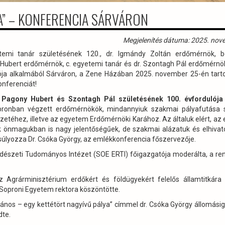
A” – KONFERENCIA SÁRVÁRON
Megjelenítés dátuma: 2025. nov
emi tanár születésének 120., dr. Igmándy Zoltán erdőmérnök, bo
Hubert erdőmérnök, c. egyetemi tanár és dr. Szontagh Pál erdőmérnök
ója alkalmából Sárváron, a Zene Házában 2025. november 25-én tart
nferenciát!
, Pagony Hubert és Szontagh Pál születésének 100. évfordulója
onban végzett erdőmérnökök, mindannyiuk szakmai pályafutása 
etéhez, illetve az egyetem Erdőmérnöki Karához. Az általuk elért, az 
önmagukban is nagy jelentőségűek, de szakmai alázatuk és elhivat
úlyozza Dr. Csóka György, az emlékkonferencia főszervezője.
Erdészeti Tudományos Intézet (SOE ERTI) főigazgatója moderálta, a r
Agrárminisztérium erdőkért és földügyekért felelős államtitkára
a Soproni Egyetem rektora köszöntötte.
János – egy kettétört nagyívű pálya” címmel dr. Csóka György állomási
te.