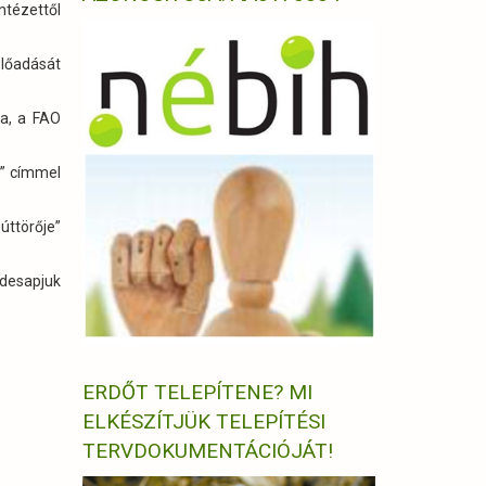
ntézettől
előadását
a, a FAO
s” címmel
úttörője”
édesapjuk
ERDŐT TELEPÍTENE? MI
ELKÉSZÍTJÜK TELEPÍTÉSI
TERVDOKUMENTÁCIÓJÁT!