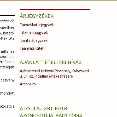
ÁRJEGYZÉKEK
ember 27.
Turisztikai árjegyzék
tanikus,
Tűzifa árjegyzék
, kutató,
ották „Az
Iparifa árjegyzék
Faanyag licitek
 adta az
szorosan
AJÁNLATTÉTELI FELHÍVÁS
erdészeti
ottságuk,
Ajánlattételi felhívás Pincehely, Kolozsvári
u. 31. sz. ingatlan értékesítésére
endezvény
Archívum
 mondott
gazgató a
A GYULAJ ZRT. EUTR
AZONOSÍTÓJA: AA0170884