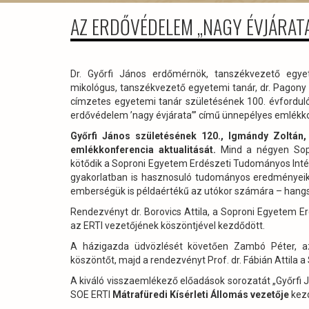
AZ ERDŐVÉDELEM „NAGY ÉVJÁRAT
Dr. Győrfi János erdőmérnök, tanszékvezető egyet
mikológus, tanszékvezető egyetemi tanár, dr. Pagony 
címzetes egyetemi tanár születésének 100. évfordul
erdővédelem ’nagy évjárata’” című ünnepélyes emlékko
Győrfi János születésének 120., Igmándy Zoltán
emlékkonferencia aktualitását.
Mind a négyen Sopr
kötődik a Soproni Egyetem Erdészeti Tudományos Intéz
gyakorlatban is hasznosuló tudományos eredményeik 
emberségük is példaértékű az utókor számára – hangs
Rendezvényt dr. Borovics Attila, a Soproni Egyetem 
az ERTI vezetőjének köszöntjével kezdődött.
A házigazda üdvözlését követően Zambó Péter, az 
köszöntőt, majd a rendezvényt Prof. dr. Fábián Attila 
A kiváló visszaemlékező előadások sorozatát „Győrfi 
SOE ERTI
Mátrafüredi Kísérleti Állomás vezetője
kezd