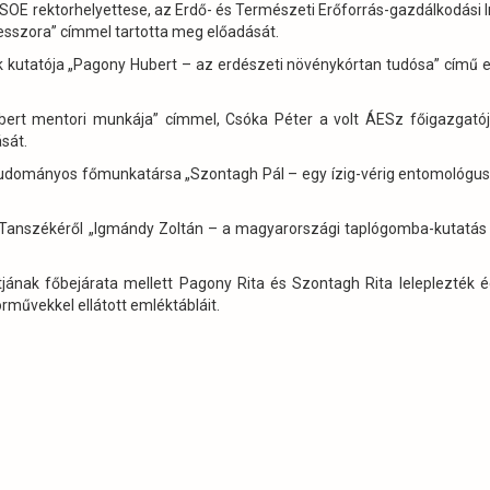
 SOE rektorhelyettese, az Erdő- és Természeti Erőforrás-gazdálkodási I
sszora” címmel tartotta meg előadását.
k kutatója „Pagony Hubert – az erdészeti növénykórtan tudósa” című 
rt mentori munkája” címmel, Csóka Péter a volt ÁESz főigazgatój
sát.
 tudományos főmunkatársa „Szontagh Pál – egy ízig-vérig entomológu
 Tanszékéről „Igmándy Zoltán – a magyarországi taplógomba-kutatás 
ának főbejárata mellett Pagony Rita és Szontagh Rita leleplezték 
művekkel ellátott emléktábláit.