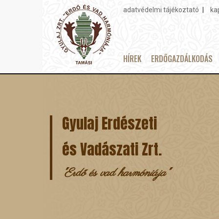
adatvédelmi tájékoztató
ka
Topmenu
HÍREK
ERDŐGAZDÁLKODÁS
Main
Ugrás
navigation
a
tartalomra
Gyulaj Erdészeti
és Vadászati Zrt.
"Erdő és vad harmóniája"