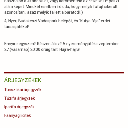
használod a #fabook-ot, vagy kommenteld az *EREDETI* poszt
alá a képet. Mindkét esetben írd oda, hogy melyik fafajt sikerült
azonosítani, azaz melyik fa lett a barátod! ;)
4, Nyerj Budakeszi Vadaspark belépőt, és "Kutya fája" erdei
társasjátékot!
Ennyire egyszerű! Készen állsz? A nyereményjáték szeptember
27.(vasárnap) 20:00 óráig tart. Hajrá-hajrá!
ÁRJEGYZÉKEK
Turisztikai árjegyzék
Tűzifa árjegyzék
Iparifa árjegyzék
Faanyag licitek