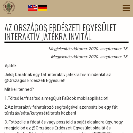
Ugrás
Nav
a
átk
tartalomra
AZ ORSZÁGOS ERDÉSZETI EGYESÜLET
INTERAKTÍV JÁTÉKRA INVITÁL
Megjelenítés dátuma: 2020. szeptember 18.
Megjelenés dátuma: 2020. szeptember 18.
#játék
Jelölj barátnak egy fát: interaktív játékra hív mindenkit az
@Országos Erdészeti Egyesület!
Mit kell tenned?
1,Töltsd le/frissítsd a megújult FaBook mobilapplikációt!
2,Az interaktív fahatározó segítségével azonosíts be egy fát
túrázás/séta/kutyasétáltatás közben!
3, Fotózd le a fádat és vagy posztold a saját oldaladra úgy, hogy
megjelölöd az @Országos Erdészeti Egyesület oldalát és