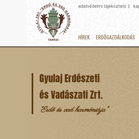
adatvédelmi tájékoztató
ka
Topmenu
HÍREK
ERDŐGAZDÁLKODÁS
Main
Ugrás
navigation
a
tartalomra
Gyulaj Erdészeti
és Vadászati Zrt.
"Erdő és vad harmóniája"