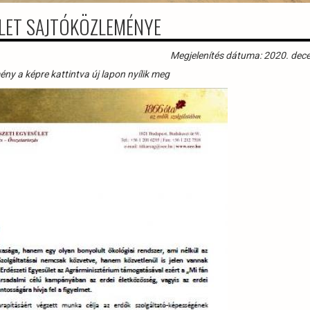
LET SAJTÓKÖZLEMÉNYE
Megjelenítés dátuma: 2020. dec
ny a képre kattintva új lapon nyílik meg