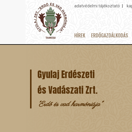
adatvédelmi tájékoztató
ka
Topmenu
HÍREK
ERDŐGAZDÁLKODÁS
Main
Ugrás
navigation
a
tartalomra
Gyulaj Erdészeti
és Vadászati Zrt.
"Erdő és vad harmóniája"