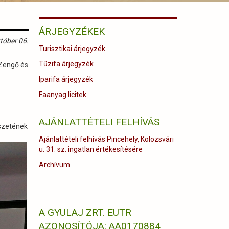
ÁRJEGYZÉKEK
tóber 06.
Turisztikai árjegyzék
Tűzifa árjegyzék
 Zengő és
Iparifa árjegyzék
Faanyag licitek
AJÁNLATTÉTELI FELHÍVÁS
észetének
Ajánlattételi felhívás Pincehely, Kolozsvári
u. 31. sz. ingatlan értékesítésére
Archívum
A GYULAJ ZRT. EUTR
AZONOSÍTÓJA: AA0170884