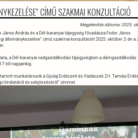
NYKEZELÉSE" CÍMŰ SZAKMAI KONZULTÁCIÓ
Megjelenítés dátuma: 2025. ok
 János András és a Dél-baranyai tájegység fővadásza Fodor János
i állománykezelése" című szakmai konzultációt 2025. október 2-án a
n.
ata, a Dél-baranyai vadgazdálkodási tájegységben a dámgazdálkodás
-től napjainkig.
tartott munkatársunk a Gyulaj Erdészeti és Vadászati Zrt. Tamási Erd
i bírálatáról és selejtezéséről" címmel.