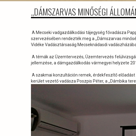
,,DÁMSZARVAS MINŐSÉGI ÁLLOMÁ
A Mecseki vadgazdálkodási tájegység fővadásza Papp
szervezésében rendezték meg a ,,Dámszarvas minőség
Vidéke Vadásztársaság Mecseknádasdi vadászházába
A témák az Üzemtervezés, Üzemtervezés felülvizsgál
jellemzése, a dámgazdálkodás vármegyei helyzete 2017
A szakmai konzultáción remek, érdekfeszítő előadást 
kerület vezető vadásza Poszpis Péter, a ,,Dámbika terep