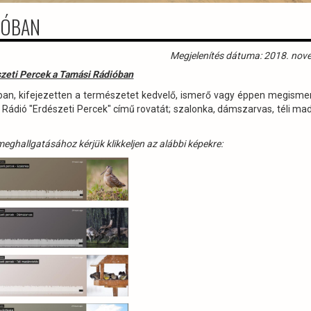
IÓBAN
Megjelenítés dátuma: 2018. nov
zeti Percek a Tamási Rádióban
óban, kifejezetten a természetet kedvelő, ismerő vagy éppen megisme
i Rádió "Erdészeti Percek" című rovatát; szalonka, dámszarvas, téli ma
eghallgatásához kérjük klikkeljen az alábbi képekre: