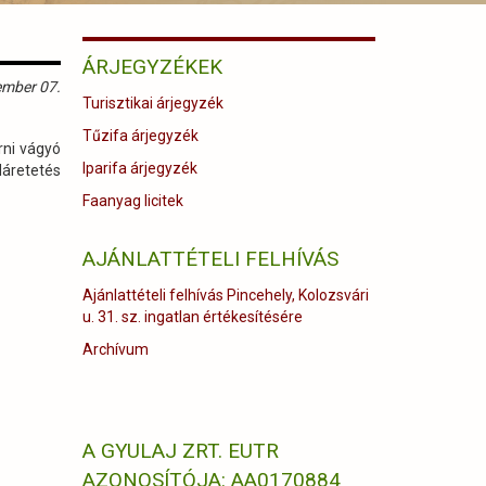
ÁRJEGYZÉKEK
ember 07.
Turisztikai árjegyzék
Tűzifa árjegyzék
rni vágyó
Iparifa árjegyzék
dáretetés
Faanyag licitek
AJÁNLATTÉTELI FELHÍVÁS
Ajánlattételi felhívás Pincehely, Kolozsvári
u. 31. sz. ingatlan értékesítésére
Archívum
A GYULAJ ZRT. EUTR
AZONOSÍTÓJA: AA0170884