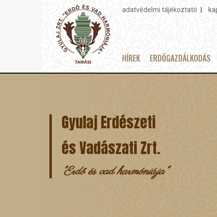
adatvédelmi tájékoztató
ka
Topmenu
HÍREK
ERDŐGAZDÁLKODÁS
Main
Ugrás
navigation
a
tartalomra
Gyulaj Erdészeti
és Vadászati Zrt.
"Erdő és vad harmóniája"