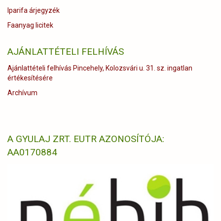
Iparifa árjegyzék
Faanyag licitek
AJÁNLATTÉTELI FELHÍVÁS
Ajánlattételi felhívás Pincehely, Kolozsvári u. 31. sz. ingatlan
értékesítésére
Archívum
A GYULAJ ZRT. EUTR AZONOSÍTÓJA:
AA0170884