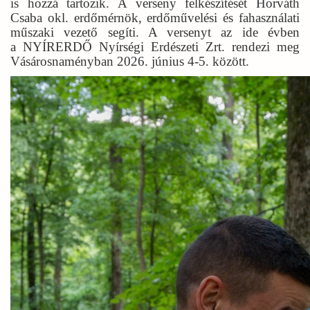
is hozzá tartozik. A verseny felkészítését Horváth
Csaba okl. erdőmérnök, erdőművelési és fahasználati
műszaki vezető segíti. A versenyt az ide évben
a
NYÍRERDŐ Nyírségi Erdészeti
Zrt. rendezi meg
Vásárosnaményban 2026. június 4-5. között.