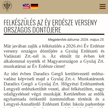
Ugrás
Nav
a
átk
tartalomra
FELKÉSZÜLÉS AZ ÉV ERDÉSZE VERSENY
ORSZÁGOS DÖNTŐJÉRE
Megjelenítés dátuma: 2026. május 25.
Már javában zajlik a felkészülés a 2026.évi Év Erdésze
verseny országos döntőjére a Gyulaj Erdészeti és
Vadászati Zrt.-nél is. Az elmúlt tíz évben két
alkalommal nyerték el Magyarországon a Gyulaj Zrt.
munkatársai az Év Erdésze címet!
Az idei évben Daradics Gergő kerületvezető erdész-
vadász képviseli majd a Gyulaj Zrt.-t. Munkatársunk
Daradics Gergő a Gyulaj Zrt. Hőgyészi Erdészetének
Lengyeli erdészkerültét vezeti, ahol felkészülten, nagy
odafigyeléssel végzi munkáját. Kerületében az erdők
egyharmada örökerdő üzemmódban történik és a
Lengyel-Annafürdő Erdészeti Erdei Iskola parkerdeje