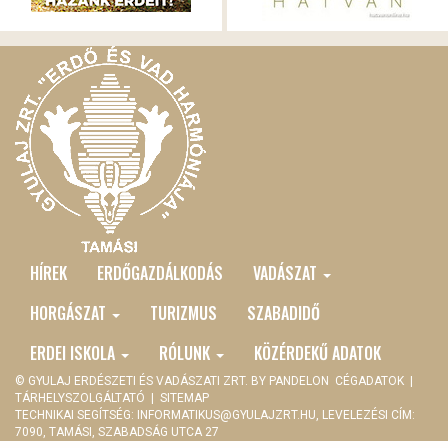
HÍREK
ERDŐGAZDÁLKODÁS
VADÁSZAT
MAIN
MENU
HORGÁSZAT
TURIZMUS
SZABADIDŐ
ERDEI ISKOLA
RÓLUNK
KÖZÉRDEKŰ ADATOK
© GYULAJ ERDÉSZETI ÉS VADÁSZATI ZRT. BY
PANDELON
CÉGADATOK
|
TÁRHELYSZOLGÁLTATÓ
|
SITEMAP
TECHNIKAI SEGÍTSÉG:
INFORMATIKUS@GYULAJZRT.HU
, LEVELEZÉSI CÍM:
7090, TAMÁSI, SZABADSÁG UTCA 27