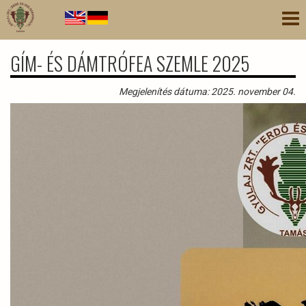
Ugrás
Nav
a
átk
tartalomra
GÍM- ÉS DÁMTRÓFEA SZEMLE 2025
Megjelenítés dátuma: 2025. november 04.