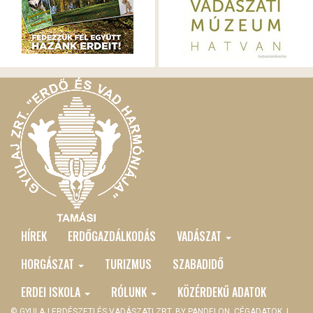
HÍREK
ERDŐGAZDÁLKODÁS
VADÁSZAT
MAIN
MENU
HORGÁSZAT
TURIZMUS
SZABADIDŐ
ERDEI ISKOLA
RÓLUNK
KÖZÉRDEKŰ ADATOK
© GYULAJ ERDÉSZETI ÉS VADÁSZATI ZRT. BY
PANDELON
CÉGADATOK
|