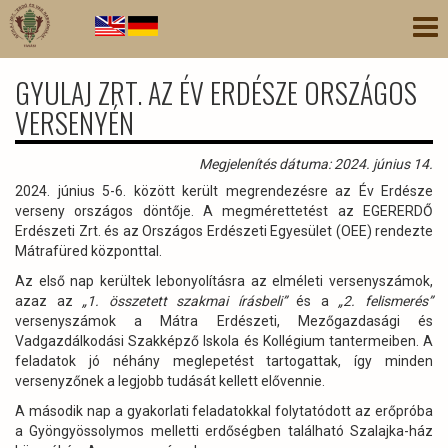
Ugrás
Nav
a
átk
tartalomra
GYULAJ ZRT. AZ ÉV ERDÉSZE ORSZÁGOS
VERSENYÉN
Megjelenítés dátuma: 2024. június 14.
2024. június 5-6. között került megrendezésre az Év Erdésze
verseny országos döntője. A megmérettetést az EGERERDŐ
Erdészeti Zrt. és az Országos Erdészeti Egyesület (OEE) rendezte
Mátrafüred központtal.
Az első nap kerültek lebonyolításra az elméleti versenyszámok,
azaz az
„1. összetett szakmai írásbeli”
és a
„2. felismerés”
versenyszámok a Mátra Erdészeti, Mezőgazdasági és
Vadgazdálkodási Szakképző Iskola és Kollégium tantermeiben. A
feladatok jó néhány meglepetést tartogattak, így minden
versenyzőnek a legjobb tudását kellett elővennie.
A második nap a gyakorlati feladatokkal folytatódott az erőpróba
a Gyöngyössolymos melletti erdőségben található Szalajka-ház