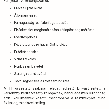
környékén. A versenyszámok:
Erdőfelújítás leírás
Állományleírás
Famagasság- és fatérfogatbecslés
Élőfakészlet meghatározása körlapösszeg méréssel
Gyérítés jelölés
Készletgondozó használat jelölése
Erdőkár becslés
Választékolás
Rönk számbavétel
Sarang számbavétel
Távolságbecslés és trófeaminősítés
A 11 összetett szakmai feladat, sokrétű kihívást rejtett a
versenyző kerületvezető kollégáknak, néhol egészen különböző
erdei körülmények között, megpróbálva a résztvevőket mind
fizikailag, mind szellemileg.