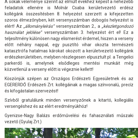
A sokak véleménye szerint az elmúlt évekhez képest a nehezebb
feladatok ellenére is Molnár Csaba kerületvezető erdész
kollégánk összesítésben 8. helyezést szerzett a kifejezetten
szoros élmezőnyben, két versenyszámban dobogós helyezést is
elért! Az
„állományleírás”
versenyszámban 2., a
„készletgondozó
használat jelölése”
versenyszámban 3. helyezést ért el! Ez a
teljesítmény különösen nagy elismerést érdemel, hiszen a verseny
előtt néhány nappal, egy pusztító vihar okozta természeti
katasztrófa hatalmas károkat okozott a kerületvezető kollégánk
erdészkerületében, melyben részlegesen elpusztult pl. a Tengelici
parkerdő is, amelynek elsődleges mentési munkáit még
közvetlenül a verseny előtt is végeznie kellett!
Köszönjük szépen az Országos Erdészeti Egyesületnek és az
EGERERDŐ Erdészeti Zrt. kollégáinak a magas színvonalú, precíz
és kifogástalan szervezést!
Szívből gratulálunk minden versenyzőnek a kitartó, kollegiális
versengéshez és az elért eredményükhöz!
Gyenizse-Nagy Balázs erdőművelési és fahasználati műszaki
vezető (Gyulaj Zrt.)