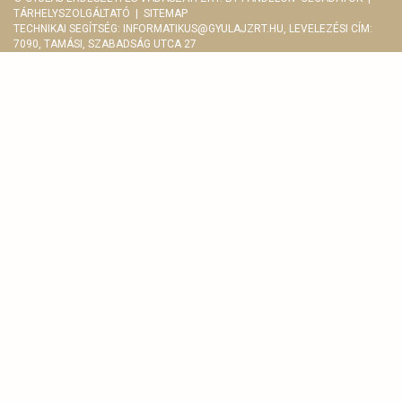
TÁRHELYSZOLGÁLTATÓ
|
SITEMAP
TECHNIKAI SEGÍTSÉG:
INFORMATIKUS@GYULAJZRT.HU
, LEVELEZÉSI CÍM:
7090, TAMÁSI, SZABADSÁG UTCA 27