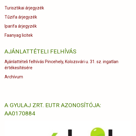
Turisztikai árjegyzék
Tűzifa árjegyzék
Iparifa árjegyzék
Faanyag licitek
AJÁNLATTÉTELI FELHÍVÁS
Ajánlattételi felhívás Pincehely, Kolozsvári u. 31. sz. ingatlan
értékesítésére
Archívum
A GYULAJ ZRT. EUTR AZONOSÍTÓJA:
AA0170884