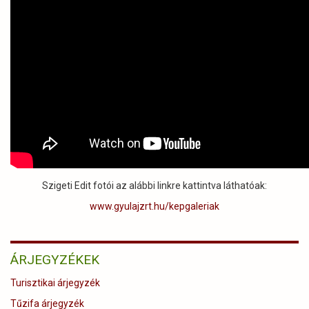
Szigeti Edit fotói az alábbi linkre kattintva láthatóak:
www.gyulajzrt.hu/kepgaleriak
ÁRJEGYZÉKEK
Turisztikai árjegyzék
Tűzifa árjegyzék