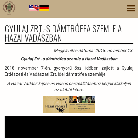
Ugrás
Nav
a
átk
tartalomra
GYULAJ ZRT.-S DÁMTRÓFEA SZEMLE A
HAZAI VADÁSZBAN
Megjelenítés dátuma: 2018. november 13.
Gyulaj Zrt.-s dámtrófea szemle a Hazai Vadászban
2018. november 7-én, gyönyörű őszi időben zajlott a Gyulaj
Erdészeti és Vadászati Zrt. idei dámtrófea szemléje.
A Hazai Vadász képes és videós összeállításához kérjük klikkeljen
az alábbi képre: