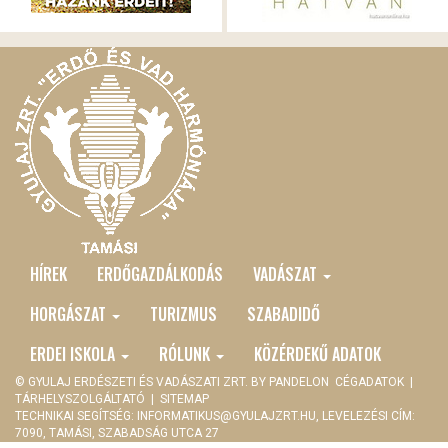
HÍREK
ERDŐGAZDÁLKODÁS
VADÁSZAT
MAIN
MENU
HORGÁSZAT
TURIZMUS
SZABADIDŐ
ERDEI ISKOLA
RÓLUNK
KÖZÉRDEKŰ ADATOK
© GYULAJ ERDÉSZETI ÉS VADÁSZATI ZRT. BY
PANDELON
CÉGADATOK
|
TÁRHELYSZOLGÁLTATÓ
|
SITEMAP
TECHNIKAI SEGÍTSÉG:
INFORMATIKUS@GYULAJZRT.HU
, LEVELEZÉSI CÍM:
7090, TAMÁSI, SZABADSÁG UTCA 27