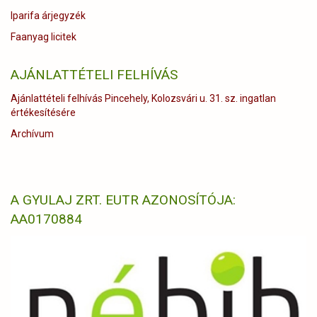
Iparifa árjegyzék
Faanyag licitek
AJÁNLATTÉTELI FELHÍVÁS
Ajánlattételi felhívás Pincehely, Kolozsvári u. 31. sz. ingatlan
értékesítésére
Archívum
A GYULAJ ZRT. EUTR AZONOSÍTÓJA:
AA0170884