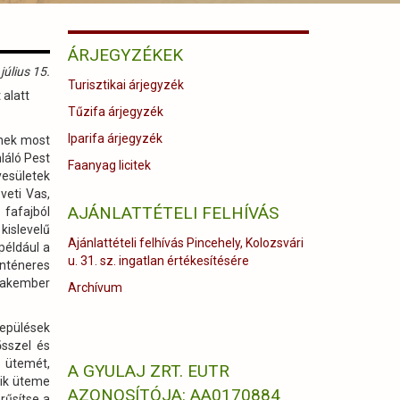
ÁRJEGYZÉKEK
július 15.
Turisztikai árjegyzék
 alatt
Tűzifa árjegyzék
Iparifa árjegyzék
ének most
láló Pest
Faanyag licitek
yesületek
veti Vas,
AJÁNLATTÉTELI FELHÍVÁS
fafajból
kislevelű
Ajánlattételi felhívás Pincehely, Kolozsvári
például a
u. 31. sz. ingatlan értékesítésére
onténeres
szakember
Archívum
lepülések
ősszel és
k ütemét,
A GYULAJ ZRT. EUTR
dik üteme
AZONOSÍTÓJA: AA0170884
rűsítse a