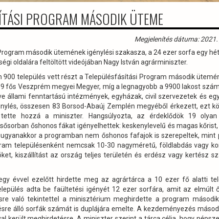
SÍTÁSI PROGRAM MÁSODIK ÜTEME
Megjelenítés dátuma: 2021. 
 Program második ütemének igénylési szakasza, a 24 ezer sorfa egy hét
ségi oldalára feltöltött videójában Nagy István agrárminiszter.
em 900 település vett részt a Településfásítási Program második ütem
a 19 fős Veszprém megyei Megyer, míg a legnagyobb a 9900 lakost szám
ve állami fenntartású intézmények, egyházak, civil szervezetek és eg
énylés, összesen 83 Borsod-Abaúj Zemplén megyéből érkezett, ezt kö
tte hozzá a miniszter. Hangsúlyozta, az érdeklődök 19 olyan 
 Elsősorban őshonos fákat igényelhettek: keskenylevelű és magas kőrist, 
t, ugyanakkor a programban nem őshonos fafajok is szerepeltek, mint 
ogram településenként nemcsak 10-30 nagyméretű, földlabdás vagy k
ket, kiszállítást az ország teljes területén és erdész vagy kertész 
egy évvel ezelőtt hirdette meg az agrártárca a 10 ezer fő alatti te
pülés adta be faültetési igényét 12 ezer sorfára, amit az elmúlt 
désre való tekintettel a minisztérium meghirdette a program másodi
sre álló sorfák számát is duplájára emelte. A kezdeményezés máso
val került meghirdetésre. A miniszter szerint a tárca célja, hogy népsze