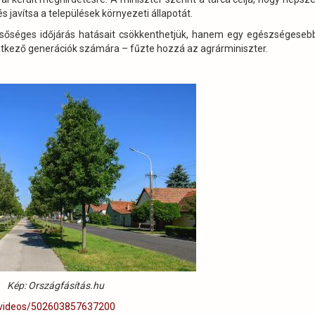
 javítsa a települések környezeti állapotát.
élsőséges időjárás hatásait csökkenthetjük, hanem egy egészségeseb
etkező generációk számára – fűzte hozzá az agrárminiszter.
Kép: Országfásítás.hu
/videos/502603857637200