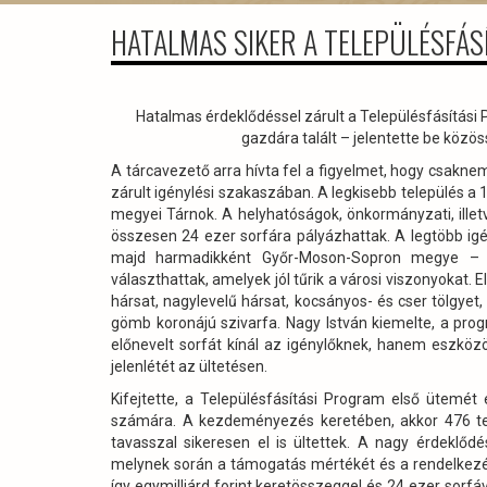
HATALMAS SIKER A TELEPÜLÉSFÁ
Hatalmas érdeklődéssel zárult a Településfásítási
gazdára talált – jelentette be közös
A tárcavezető arra hívta fel a figyelmet, hogy csakn
zárult igénylési szakaszában. A legkisebb település 
megyei Tárnok. A helyhatóságok, önkormányzati, illet
összesen 24 ezer sorfára pályázhattak. A legtöbb ig
majd harmadikként Győr-Moson-Sopron megye – te
választhattak, amelyek jól tűrik a városi viszonyokat.
hársat, nagylevelű hársat, kocsányos- és cser tölgye
gömb koronájú szivarfa. Nagy István kiemelte, a pr
előnevelt sorfát kínál az igénylőknek, hanem eszközö
jelenlétét az ültetésen.
Kifejtette, a Településfásítási Program első ütemét 
számára. A kezdeményezés keretében, akkor 476 tele
tavasszal sikeresen el is ültettek. A nagy érdeklő
melynek során a támogatás mértékét és a rendelkezé
így egymilliárd forint keretösszeggel és 24 ezer sorfá