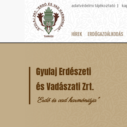
adatvédelmi tájékoztató
ka
Topmenu
HÍREK
ERDŐGAZDÁLKODÁS
Main
Ugrás
navigation
a
tartalomra
Gyulaj Erdészeti
és Vadászati Zrt.
"Erdő és vad harmóniája"