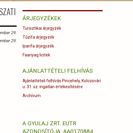
SZATI
ÁRJEGYZÉKEK
Turisztikai árjegyzék
ember 29.
Tűzifa árjegyzék
ember 29.
Iparifa árjegyzék
Faanyag licitek
AJÁNLATTÉTELI FELHÍVÁS
Ajánlattételi felhívás Pincehely, Kolozsvári
u. 31. sz. ingatlan értékesítésére
Archívum
A GYULAJ ZRT. EUTR
AZONOSÍTÓJA: AA0170884