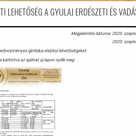
I LEHETŐSÉG A GYULAJ ERDÉSZETI ÉS VADÁ
Megjelenítés dátuma: 2020. szept
2020. szept
i kedvezményes gímbika elejtési lehetőségeket:
 kattintva az ajálnat új lapon nyílik meg: