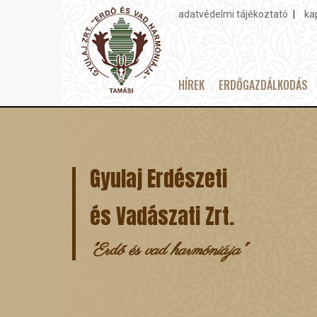
adatvédelmi tájékoztató
ka
Topmenu
HÍREK
ERDŐGAZDÁLKODÁS
Main
Ugrás
navigation
a
tartalomra
Gyulaj Erdészeti
és Vadászati Zrt.
"Erdő és vad harmóniája"