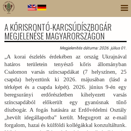
Ugrás
Nav
a
átk
tartalomra
A KŐRISRONTÓ-KARCSÚDÍSZBOGÁR
MEGJELENÉSE MAGYARORSZÁGON
Megjelenítés dátuma: 2026. július 01.
„A korai észlelés érdekében az ország Ukrajnával
határos területein tenyésző kőris állományban
Csalomon varsás színcsapdákat (7 helyszínen, 25
csapda) helyeztünk ki 2026. májusában (lásd a
térképet és a csapda képét). 2026. június 9-én egy
beregsurányi erdőrészletben kihelyezett varsás
színcsapdából előkerült egy gyanúsnak tűnő
díszbogár. A fogás hatására az Erdővédelmi Osztály
„hevült idegállapotba” került. Megugrott az e-mail
forgalom, hazai és külföldi kollégákkal konzultáltunk.