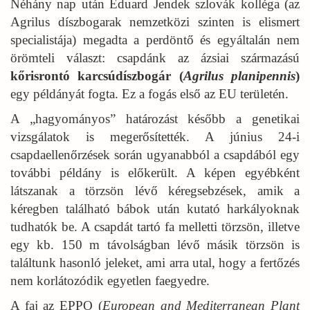
Néhány nap után Eduard Jendek szlovák kolléga (az
Agrilus díszbogarak nemzetközi szinten is elismert
specialistája) megadta a perdöntő és egyáltalán nem
örömteli választ: csapdánk az ázsiai származású
kőrisrontó karcsúdíszbogár (
Agrilus planipennis
)
egy példányát fogta. Ez a fogás első az EU területén.
A „hagyományos” határozást később a genetikai
vizsgálatok is megerősítették. A június 24-i
csapdaellenőrzések során ugyanabból a csapdából egy
további példány is előkerült. A képen egyébként
látszanak a törzsön lévő kéregsebzések, amik a
kéregben található bábok után kutató harkályoknak
tudhatók be. A csapdát tartó fa melletti törzsön, illetve
egy kb. 150 m távolságban lévő másik törzsön is
találtunk hasonló jeleket, ami arra utal, hogy a fertőzés
nem korlátozódik egyetlen faegyedre.
A faj az EPPO (
European and Mediterranean Plant