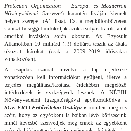
Protection Organization – Európai és Mediterrán
Növényvédelmi Szervezet
) karantén listáján kiemelt
helyen szerepel (A1 lista). Ezt a megkülönböztetett
státuszt bőséggel indokolják azok a súlyos károk, amit
amerikai inváziója során okozott. Az Egyesült
Államokban 10 milliárd (!!!) dollárra teszik az általa
okozott károkat (csak a 2009–2019 időszakra
vonatkozóan).
A csapdák számát növelve a faj terjedésére
vonatkozóan kell információkat gyűjteni, illetve a
terjedés megállítása/lassítása érdekében megelőző
intézkedések is szükségesek lesznek. A NÉBIH
Növényvédelmi Igazgatóságával együttműködve a
SOE ERTI Erdővédelmi Osztálya
is mindent megtesz
azért, hogy az egyébként is bajban lévő kőriseseink
minél kevésbé szenvedjék meg ennek az egyébként
szép, de kifejezetten káros jövevénynek a kártételét.”