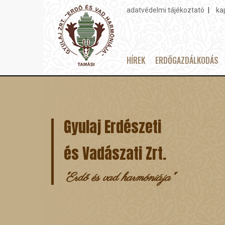
adatvédelmi tájékoztató
ka
Topmenu
HÍREK
ERDŐGAZDÁLKODÁS
Main
Ugrás
navigation
a
tartalomra
Gyulaj Erdészeti
és Vadászati Zrt.
"Erdő és vad harmóniája"