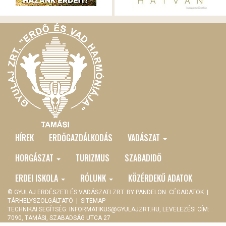
HÍREK
ERDŐGAZDÁLKODÁS
VADÁSZAT
MAIN
MENU
HORGÁSZAT
TURIZMUS
SZABADIDŐ
ERDEI ISKOLA
RÓLUNK
KÖZÉRDEKŰ ADATOK
© GYULAJ ERDÉSZETI ÉS VADÁSZATI ZRT. BY
PANDELON
CÉGADATOK
|
TÁRHELYSZOLGÁLTATÓ
|
SITEMAP
TECHNIKAI SEGÍTSÉG:
INFORMATIKUS@GYULAJZRT.HU
, LEVELEZÉSI CÍM:
7090, TAMÁSI, SZABADSÁG UTCA 27