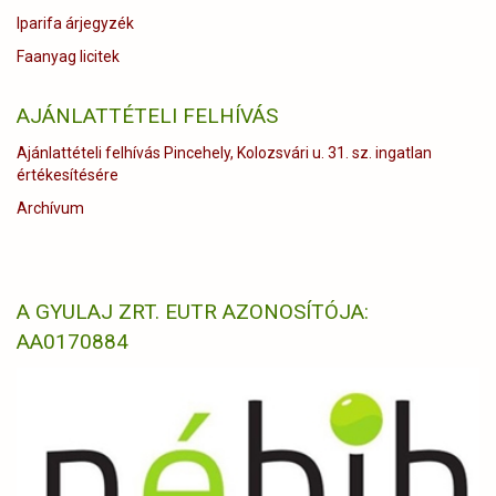
Iparifa árjegyzék
Faanyag licitek
AJÁNLATTÉTELI FELHÍVÁS
Ajánlattételi felhívás Pincehely, Kolozsvári u. 31. sz. ingatlan
értékesítésére
Archívum
A GYULAJ ZRT. EUTR AZONOSÍTÓJA:
AA0170884