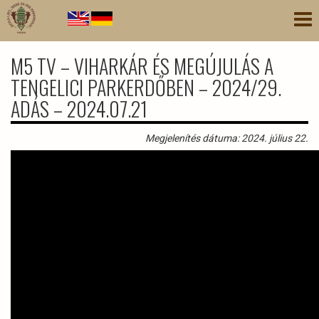
Ugrás
Nav
a
átk
tartalomra
M5 TV – VIHARKÁR ÉS MEGÚJULÁS A
TENGELICI PARKERDŐBEN – 2024/29.
ADÁS – 2024.07.21
Megjelenítés dátuma: 2024. július 22.